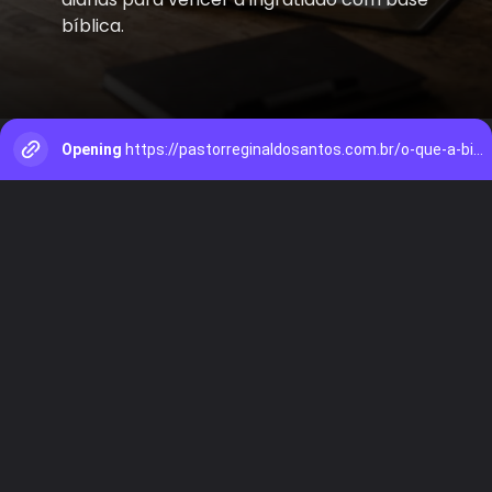
bíblica.
Opening
https://pastorreginaldosantos.com.br/o-que-a-biblia-diz-sobre-a-ingratidao-2/