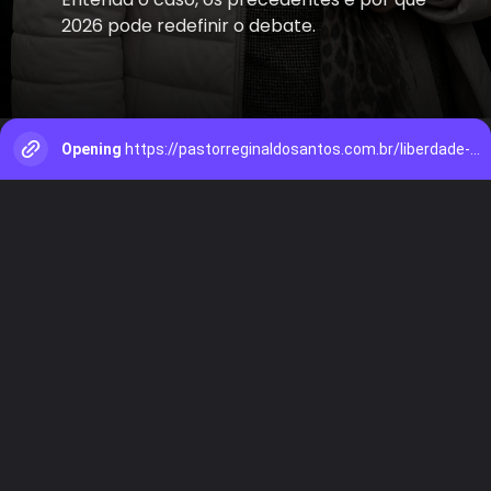
2026 pode redefinir o debate.
Opening
https://pastorreginaldosantos.com.br/liberdade-de-expressao-crista/