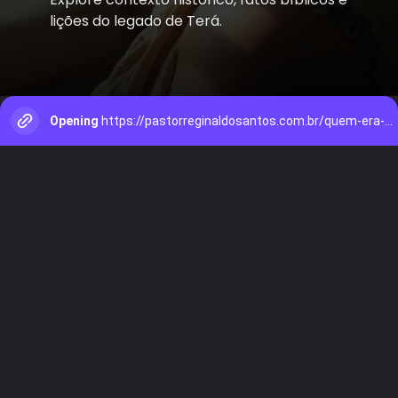
lições do legado de Terá.
Opening
https://pastorreginaldosantos.com.br/quem-era-o-pai-de-abraao/