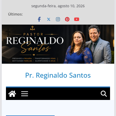
Pular
segunda-feira, agosto 10, 2026
para
Últimos:
o
conteúdo
Pr. Reginaldo Santos