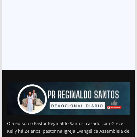
Olá eu sou o Pastor Reginaldo Santos, casado com Grece
Kelly há 24 anos, pastor na Igreja Evangélica Assembleia de