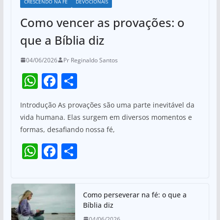
CRESCENDO NA FÉ
DEVOCIONAIS
Como vencer as provações: o
que a Bíblia diz
04/06/2026
Pr Reginaldo Santos
W
F
S
h
a
h
Introdução As provações são uma parte inevitável da
at
c
ar
vida humana. Elas surgem em diversos momentos e
s
e
e
formas, desafiando nossa fé,
A
b
W
F
S
p
o
h
a
h
p
o
at
c
ar
k
s
e
e
Como perseverar na fé: o que a
Bíblia diz
A
b
04/06/2026