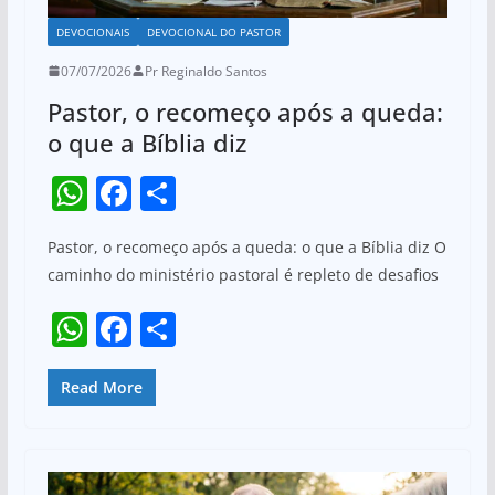
DEVOCIONAIS
DEVOCIONAL DO PASTOR
07/07/2026
Pr Reginaldo Santos
Pastor, o recomeço após a queda:
o que a Bíblia diz
W
F
S
h
a
h
Pastor, o recomeço após a queda: o que a Bíblia diz O
at
c
ar
caminho do ministério pastoral é repleto de desafios
s
e
e
W
F
S
A
b
h
a
h
p
o
at
c
ar
Read More
p
o
s
e
e
k
A
b