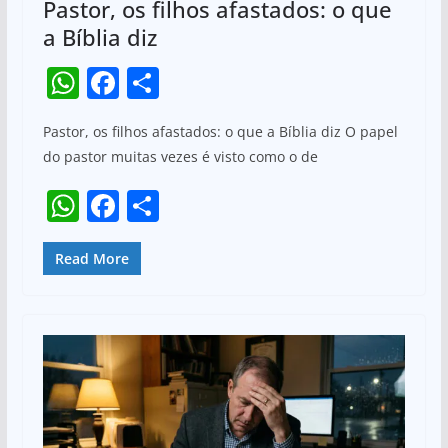
Pastor, os filhos afastados: o que
a Bíblia diz
W
F
S
h
a
h
Pastor, os filhos afastados: o que a Bíblia diz O papel
at
c
ar
do pastor muitas vezes é visto como o de
s
e
e
W
F
S
A
b
h
a
h
p
o
at
c
ar
Read More
p
o
s
e
e
k
A
b
p
o
p
o
k