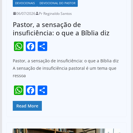
DEVOCIONAIS
DEVOCIONAL DO PASTOR
06/07/2026
Pr Reginaldo Santos
Pastor, a sensação de
insuficiência: o que a Bíblia diz
W
F
S
h
a
h
Pastor, a sensação de insuficiência: o que a Bíblia diz
at
c
ar
A sensação de insuficiência pastoral é um tema que
s
e
e
ressoa
A
b
W
F
S
p
o
h
a
h
p
o
at
c
ar
Read More
k
s
e
e
A
b