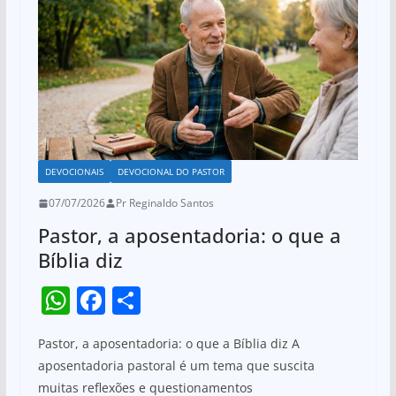
p
o
p
o
k
DEVOCIONAIS
DEVOCIONAL DO PASTOR
07/07/2026
Pr Reginaldo Santos
Pastor, a aposentadoria: o que a
Bíblia diz
W
F
S
h
a
h
Pastor, a aposentadoria: o que a Bíblia diz A
at
c
ar
aposentadoria pastoral é um tema que suscita
s
e
e
muitas reflexões e questionamentos