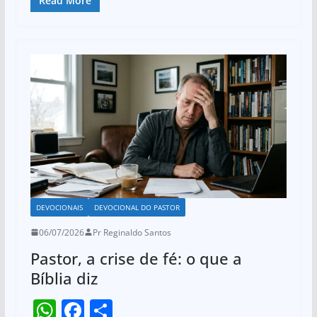
at
c
ar
Read More
k
s
e
e
A
b
p
o
p
o
k
DEVOCIONAIS
DEVOCIONAL DO PASTOR
06/07/2026
Pr Reginaldo Santos
Pastor, a crise de fé: o que a
Bíblia diz
W
F
S