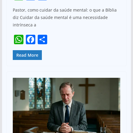
h
a
h
Pastor, como cuidar da saúde mental: o que a Bíblia
at
c
ar
diz Cuidar da saúde mental é uma necessidade
s
e
e
intrínseca a
A
b
W
F
S
p
o
h
a
h
p
o
at
c
ar
Read More
k
s
e
e
A
b
p
o
p
o
k