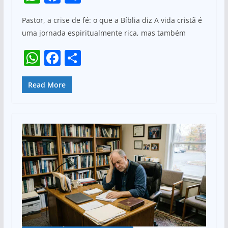
h
a
h
Pastor, a crise de fé: o que a Bíblia diz A vida cristã é
at
c
ar
uma jornada espiritualmente rica, mas também
s
e
e
W
F
S
A
b
h
a
h
p
o
at
c
ar
Read More
p
o
s
e
e
k
A
b
p
o
p
o
k