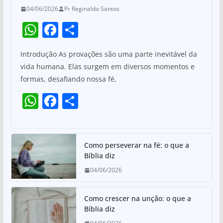
04/06/2026
Pr Reginaldo Santos
W
F
S
h
a
h
Introdução As provações são uma parte inevitável da
at
c
ar
vida humana. Elas surgem em diversos momentos e
s
e
e
formas, desafiando nossa fé,
A
b
W
F
S
p
o
h
a
h
p
o
at
c
ar
k
s
e
e
Como perseverar na fé: o que a
Bíblia diz
A
b
04/06/2026
p
o
p
o
Como crescer na unção: o que a
k
Bíblia diz