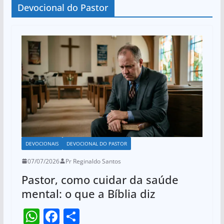
Devocional do Pastor
DEVOCIONAIS
DEVOCIONAL DO PASTOR
07/07/2026
Pr Reginaldo Santos
Pastor, como cuidar da saúde
mental: o que a Bíblia diz
W
F
S