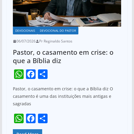
DEVOCIONAIS
DEVOCIONAL DO PASTOR
06/07/2026
Pr Reginaldo Santos
Pastor, o casamento em crise: o
que a Bíblia diz
W
F
S
h
a
h
Pastor, o casamento em crise: o que a Bíblia diz O
at
c
ar
casamento é uma das instituições mais antigas e
s
e
e
sagradas
A
b
W
F
S
p
o
h
a
h
p
o