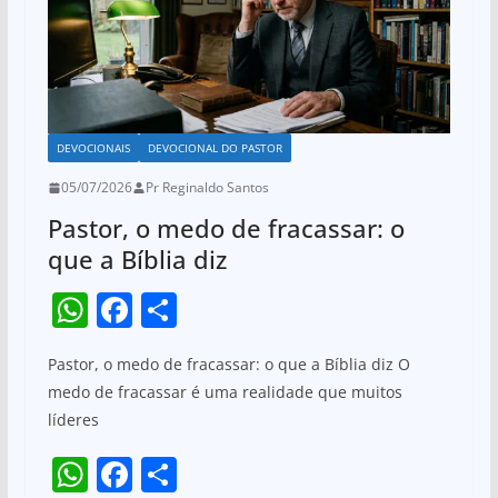
k
DEVOCIONAIS
DEVOCIONAL DO PASTOR
05/07/2026
Pr Reginaldo Santos
Pastor, o medo de fracassar: o
que a Bíblia diz
W
F
S
h
a
h
Pastor, o medo de fracassar: o que a Bíblia diz O
at
c
ar
medo de fracassar é uma realidade que muitos
s
e
e
líderes
A
b
W
F
S
p
o