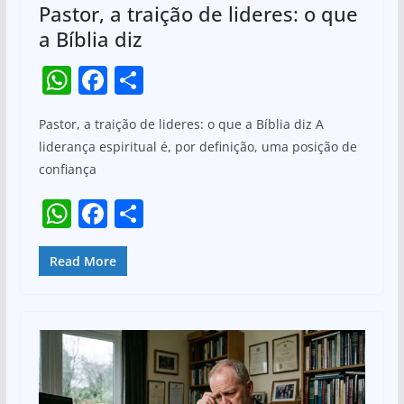
Pastor, a traição de lideres: o que
a Bíblia diz
W
F
S
h
a
h
Pastor, a traição de lideres: o que a Bíblia diz A
at
c
ar
liderança espiritual é, por definição, uma posição de
s
e
e
confiança
A
b
W
F
S
p
o
h
a
h
p
o
at
c
ar
Read More
k
s
e
e
A
b
p
o
p
o