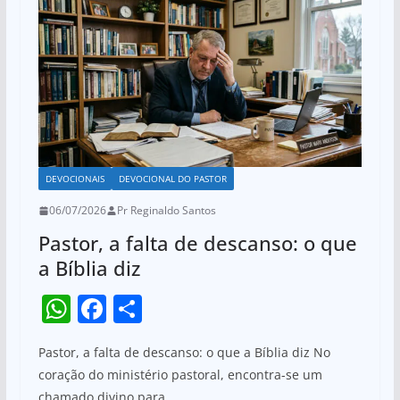
p
o
p
o
k
DEVOCIONAIS
DEVOCIONAL DO PASTOR
06/07/2026
Pr Reginaldo Santos
Pastor, a falta de descanso: o que
a Bíblia diz
W
F
S
h
a
h
Pastor, a falta de descanso: o que a Bíblia diz No
at
c
ar
coração do ministério pastoral, encontra-se um
s
e
e
chamado divino para