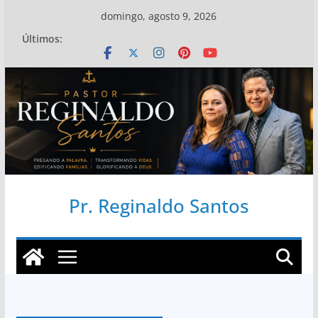
Pular
domingo, agosto 9, 2026
para
Últimos:
o
conteúdo
Pr. Reginaldo Santos