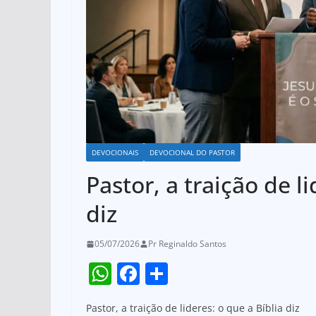
DEVOCIONAIS
DEVOCIONAL DO PASTOR
Pastor, a traição de li
diz
05/07/2026
Pr Reginaldo Santos
W
F
S
h
a
h
Pastor, a traição de lideres: o que a Bíblia diz