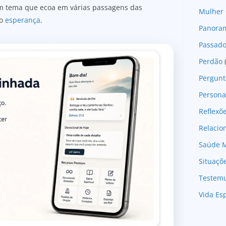
 um tema que ecoa em várias passagens das
Mulher 
to
esperança
.
Panoram
Passad
Perdão
Pergunt
Persona
Reflexõ
Relaci
Saúde M
Situaçõ
Testem
Vida Esp