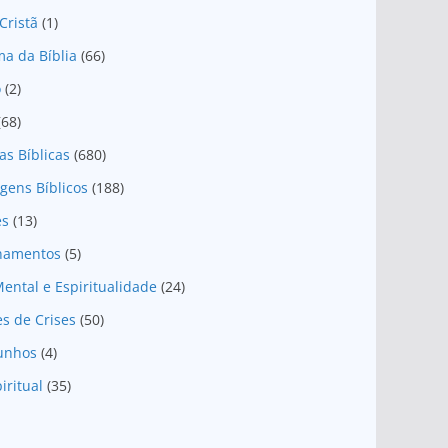
Cristã
(1)
a da Bíblia
(66)
o
(2)
(68)
as Bíblicas
(680)
gens Bíblicos
(188)
es
(13)
onamentos
(5)
ental e Espiritualidade
(24)
es de Crises
(50)
unhos
(4)
iritual
(35)