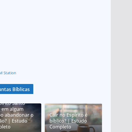
M Station
ntas Bíblicas
pírito Santo
 em algum
o abandonar o
Cair no Espírito é
tão? | Estudo
bíblico? | Estudo
leto
Completo