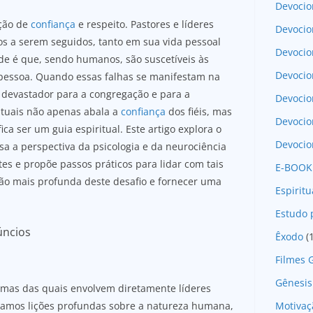
Devocio
ição de
confiança
e respeito. Pastores e líderes
Devocio
os a serem seguidos, tanto em sua vida pessoal
Devocio
ade é que, sendo humanos, são suscetíveis às
Devocio
pessoa. Quando essas falhas se manifestam na
r devastador para a congregação e para a
Devoci
ituais não apenas abala a
confiança
dos fiéis, mas
Devocio
ca ser um guia espiritual. Este artigo explora o
Devocio
lisa a perspectiva da psicologia e da neurociência
tes e propõe passos práticos para lidar com tais
E-BOOK
ão mais profunda deste desafio e fornecer uma
Espirit
Estudo 
úncios
Êxodo
(
Filmes 
Gênesis
lgumas das quais envolvem diretamente líderes
Motivaç
ntramos lições profundas sobre a natureza humana,