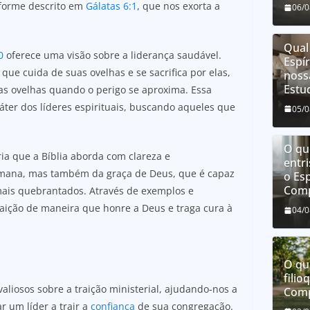
nforme descrito em
Gálatas 6:1
, que nos exorta a
06/
Qual
0
oferece uma visão sobre a liderança saudável.
Espí
que cuida de suas ovelhas e se sacrifica por elas,
noss
Estu
s ovelhas quando o perigo se aproxima. Essa
ráter dos líderes espirituais, buscando aqueles que
05/
O que
ria que a Bíblia aborda com clareza e
entri
umana, mas também da graça de Deus, que é capaz
o Esp
Comp
mais quebrantados. Através de exemplos e
aição de maneira que honre a Deus e traga cura à
04/
O qu
filio
valiosos sobre a traição ministerial, ajudando-nos a
Comp
 um líder a trair a
confiança
de sua congregação.