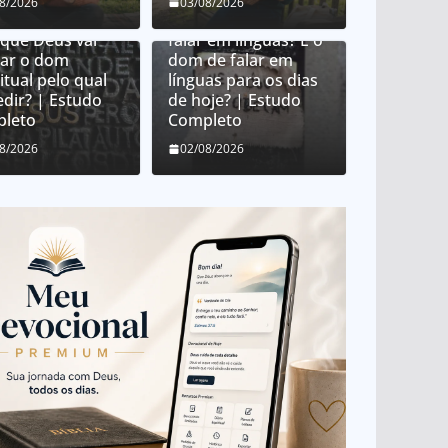
 Deus distribui
08/2026
03/08/2026
 espirituais?
O que é o dom de
 que Deus vai
falar em línguas? É o
ar o dom
dom de falar em
itual pelo qual
línguas para os dias
edir? | Estudo
de hoje? | Estudo
leto
Completo
08/2026
02/08/2026