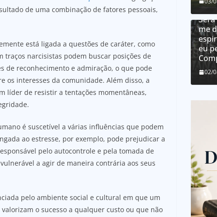
Como
03/
dons
sultado de uma combinação de fatores pessoais,
Será
me d
espir
ntemente está ligada a questões de caráter, como
eu p
m traços narcisistas podem buscar posições de
Comp
des de reconhecimento e admiração, o que pode
02/
bre os interesses da comunidade. Além disso, a
m líder de resistir a tentações momentâneas,
egridade.
mano é suscetível a várias influências que podem
ongada ao estresse, por exemplo, pode prejudicar a
 responsável pelo autocontrole e pela tomada de
 vulnerável a agir de maneira contrária aos seus
enciada pelo ambiente social e cultural em que um
ue valorizam o sucesso a qualquer custo ou que não