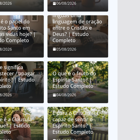
O que é orar em
08/2026
06/08/2026
línguas? É orar em
línguas uma
 é o papel do
linguagem de oração
rito Santo em
entre o Cristão e
as vidas hoje? |
Deus? | Estudo
do Completo
Completo
08/2026
05/08/2026
 significa
stecer / apagar
O que é o fruto do
írito? | Estudo
Espírito Santo? |
leto
Estudo Completo
08/2026
04/08/2026
É para o Cristão ser
e é a Cláusula
capaz de sentir o
que? | Estudo
Espírito Santo? |
leto
Estudo Completo