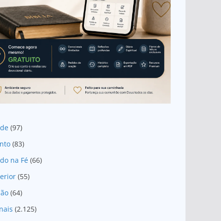
ade
(97)
nto
(83)
do na Fé
(66)
erior
(55)
são
(64)
nais
(2.125)