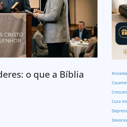
deres: o que a Bíblia
Ansied
Casame
Crescen
Cura Int
Depres
Devocio