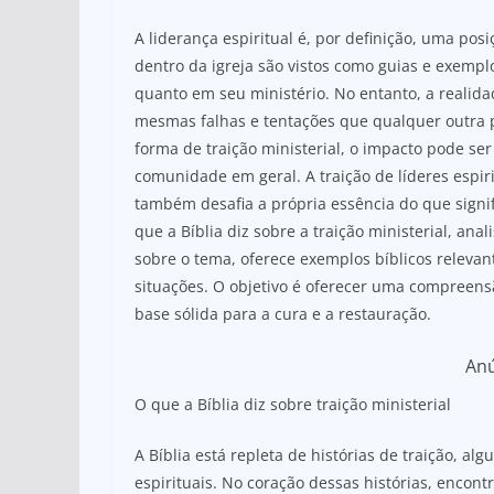
at
c
ar
s
e
e
A liderança espiritual é, por definição, uma pos
A
b
dentro da igreja são vistos como guias e exempl
quanto em seu ministério. No entanto, a realid
p
o
mesmas falhas e tentações que qualquer outra 
p
o
forma de traição ministerial, o impacto pode se
k
comunidade em geral. A traição de líderes espir
também desafia a própria essência do que signifi
que a Bíblia diz sobre a traição ministerial, ana
sobre o tema, oferece exemplos bíblicos relevan
situações. O objetivo é oferecer uma compreens
base sólida para a cura e a restauração.
An
O que a Bíblia diz sobre traição ministerial
A Bíblia está repleta de histórias de traição, a
espirituais. No coração dessas histórias, enco