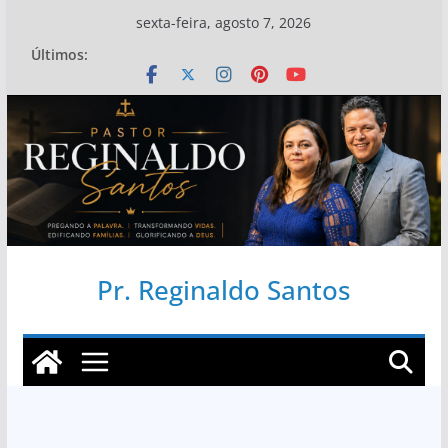
Pular
sexta-feira, agosto 7, 2026
para
Últimos:
o
conteúdo
Pr. Reginaldo Santos