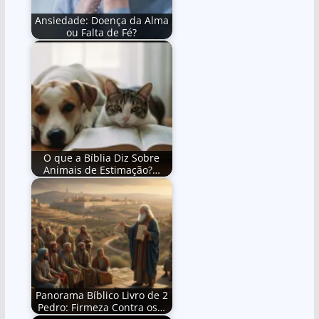
Ansiedade: Doença da Alma
ou Falta de Fé?
O que a Bíblia Diz Sobre
Animais de Estimação?…
Panorama Bíblico Livro de 2
Pedro: Firmeza Contra os…