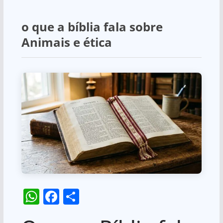
o que a bíblia fala sobre
Animais e ética
W
F
S
h
a
h