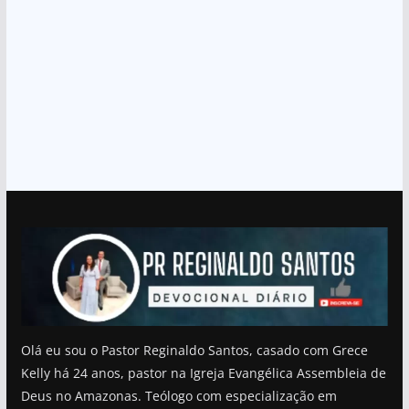
Olá eu sou o Pastor Reginaldo Santos, casado com Grece
Kelly há 24 anos, pastor na Igreja Evangélica Assembleia de
Deus no Amazonas. Teólogo com especialização em