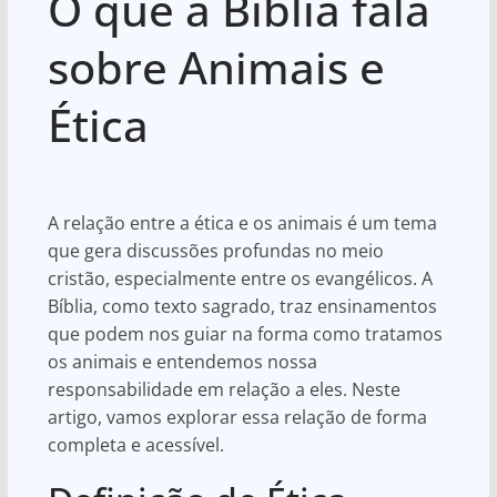
O que a Bíblia fala
at
c
ar
s
e
e
sobre Animais e
A
b
Ética
p
o
p
o
k
A relação entre a ética e os animais é um tema
que gera discussões profundas no meio
cristão, especialmente entre os evangélicos. A
Bíblia, como texto sagrado, traz ensinamentos
que podem nos guiar na forma como tratamos
os animais e entendemos nossa
responsabilidade em relação a eles. Neste
artigo, vamos explorar essa relação de forma
completa e acessível.