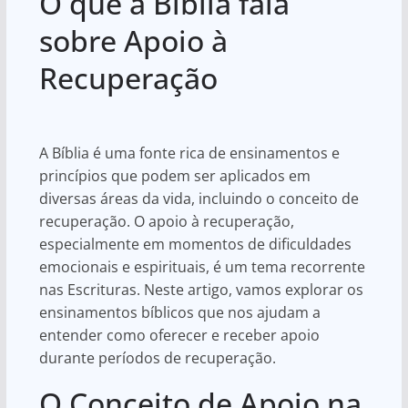
O que a Bíblia fala
at
c
ar
s
e
e
sobre Apoio à
A
b
Recuperação
p
o
p
o
k
A Bíblia é uma fonte rica de ensinamentos e
princípios que podem ser aplicados em
diversas áreas da vida, incluindo o conceito de
recuperação. O apoio à recuperação,
especialmente em momentos de dificuldades
emocionais e espirituais, é um tema recorrente
nas Escrituras. Neste artigo, vamos explorar os
ensinamentos bíblicos que nos ajudam a
entender como oferecer e receber apoio
durante períodos de recuperação.
O Conceito de Apoio na