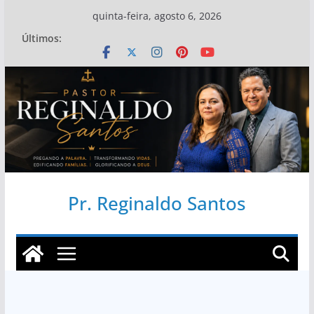
Pular
quinta-feira, agosto 6, 2026
para
Últimos:
o
conteúdo
Pr. Reginaldo Santos