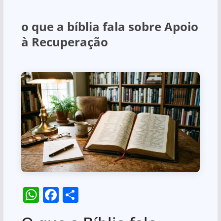
o que a bíblia fala sobre Apoio
à Recuperação
W
F
S
h
a
h