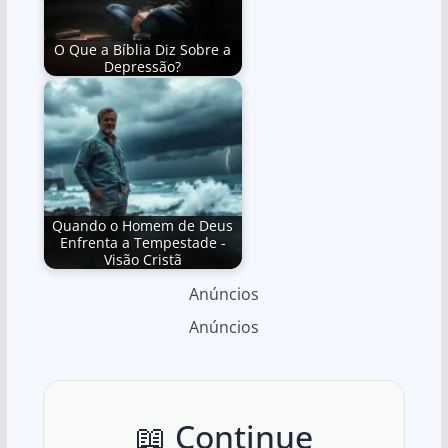
O Que a Bíblia Diz Sobre a
Depressão?
Quando o Homem de Deus
Enfrenta a Tempestade -
Visão Cristã
Anúncios
Anúncios
📖 Continue