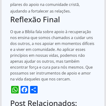
pilares do apoio na comunidade cristã,
ajudando a fortalecer as relações.
Reflexão Final
O que a Bíblia fala sobre apoio à recuperação
nos ensina que somos chamados a cuidar uns
dos outros, a nos apoiar em momentos difíceis
e a viver em comunidade. Ao aplicar esses
princípios em nossas vidas, podemos não
apenas ajudar os outros, mas também
encontrar força e cura para nós mesmos. Que
possamos ser instrumentos de apoio e amor
na vida daqueles que nos cercam.
W
F
S
h
a
h
Post Relacionados:
at
c
ar