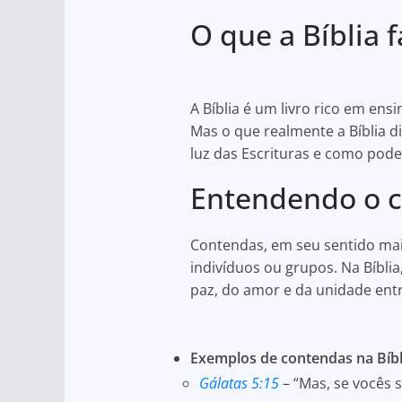
h
a
h
O que a Bíblia 
at
c
ar
s
e
e
A
b
A Bíblia é um livro rico em e
p
o
Mas o que realmente a Bíblia 
p
o
luz das Escrituras e como pode
k
Entendendo o c
Contendas, em seu sentido mai
indivíduos ou grupos. Na Bíbl
paz, do amor e da unidade ent
Exemplos de contendas na Bíbl
Gálatas 5:15
– “Mas, se vocês