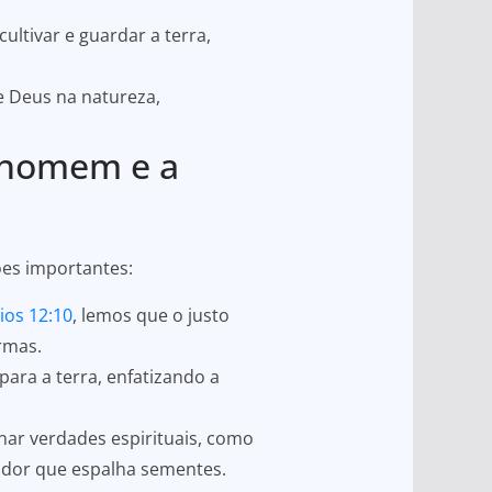
ltivar e guardar a terra,
e Deus na natureza,
o homem e a
ões importantes:
ios 12:10
, lemos que o justo
rmas.
ara a terra, enfatizando a
nar verdades espirituais, como
ador que espalha sementes.