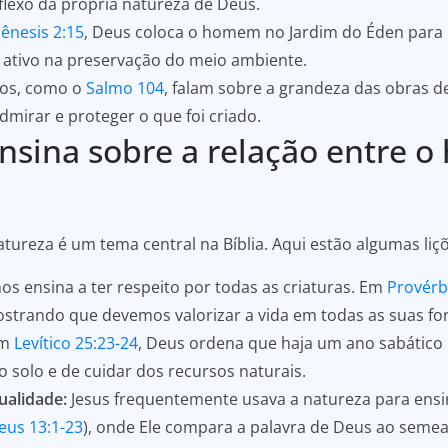
flexo da própria natureza de Deus.
ênesis 2:15
, Deus coloca o homem no Jardim do Éden para cu
ativo na preservação do meio ambiente.
os, como o
Salmo 104
, falam sobre a grandeza das obras d
dmirar e proteger o que foi criado.
nsina sobre a relação entre 
tureza é um tema central na Bíblia. Aqui estão algumas liç
nos ensina a ter respeito por todas as criaturas. Em
Provérb
ostrando que devemos valorizar a vida em todas as suas fo
m
Levítico 25:23-24
, Deus ordena que haja um ano sabático p
 solo e de cuidar dos recursos naturais.
ualidade:
Jesus frequentemente usava a natureza para ensi
eus 13:1-23
), onde Ele compara a palavra de Deus ao seme