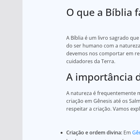
h
a
h
O que a Bíblia f
at
c
ar
s
e
e
A
b
A Bíblia é um livro sagrado qu
p
o
do ser humano com a natureza
p
o
devemos nos comportar em rela
k
cuidadores da Terra.
A importância d
A natureza é frequentemente m
criação em Gênesis até os Salm
respeitar a criação. Vamos exp
Criação e ordem divina:
Em
Gên