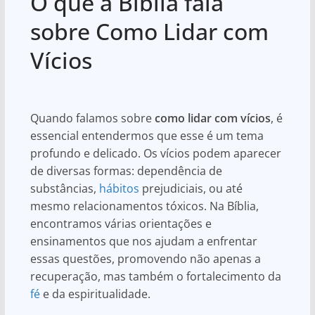
O que a Bíblia fala
at
c
ar
s
e
e
sobre Como Lidar com
A
b
Vícios
p
o
p
o
k
Quando falamos sobre
como lidar com vícios
, é
essencial entendermos que esse é um tema
profundo e delicado. Os vícios podem aparecer
de diversas formas: dependência de
substâncias,
hábitos
prejudiciais, ou até
mesmo relacionamentos tóxicos. Na Bíblia,
encontramos várias orientações e
ensinamentos que nos ajudam a enfrentar
essas questões, promovendo não apenas a
recuperação, mas também o fortalecimento da
fé
e da espiritualidade.