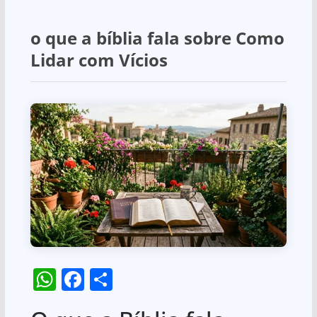
o que a bíblia fala sobre Como
Lidar com Vícios
W
F
S
h
a
h