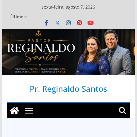
Pular
sexta-feira, agosto 7, 2026
para
Últimos:
o
conteúdo
Pr. Reginaldo Santos