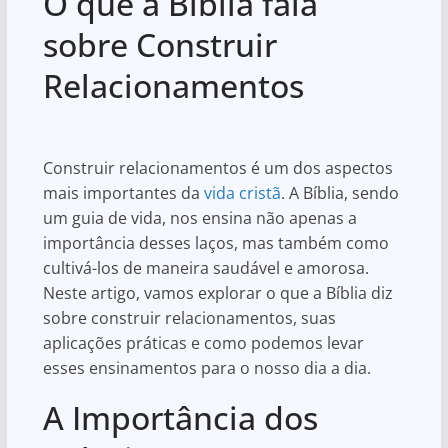
O que a Bíblia fala
at
c
ar
s
e
e
sobre Construir
A
b
Relacionamentos
p
o
p
o
k
Construir relacionamentos é um dos aspectos
mais importantes da
vida cristã
. A Bíblia, sendo
um guia de vida, nos ensina não apenas a
importância desses laços, mas também como
cultivá-los de maneira saudável e amorosa.
Neste artigo, vamos explorar o que a Bíblia diz
sobre construir relacionamentos, suas
aplicações práticas e como podemos levar
esses ensinamentos para o nosso dia a dia.
A Importância dos