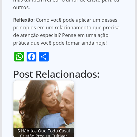
outros.
Reflexão:
Como você pode aplicar um desses
princípios em um relacionamento que precisa
de atenção especial? Pense em uma ação
prática que você pode tomar ainda hoje!
W
F
S
h
a
h
Post Relacionados:
at
c
ar
s
e
e
A
b
p
o
p
o
k
5 Hábitos Que Todo Casal
Cristão Precisa Cultivar