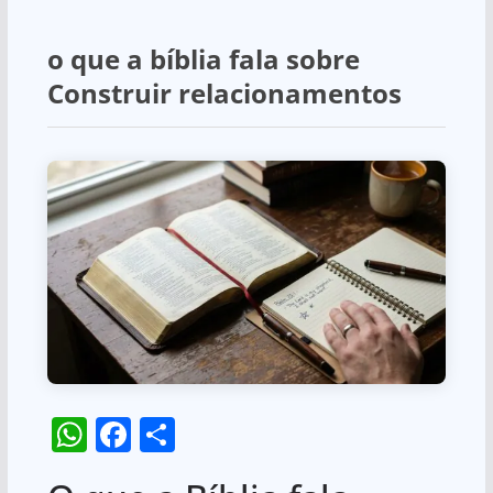
o que a bíblia fala sobre
Construir relacionamentos
W
F
S
h
a
h