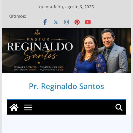
Pular
quinta-feira, agosto 6, 2026
para
Últimos:
o
conteúdo
Pr. Reginaldo Santos