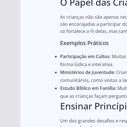
O Papel das Cr
As crianças não são apenas re
são encorajadas a participar do
só fortalece a
fé
delas, mas ta
Exemplos Práticos
Participação em Cultos:
Muitas 
forma lúdica e interativa.
Ministérios de Juventude:
Crian
comunitários, como visitas a l
Estudo Bíblico em Família:
Muit
que as crianças façam pergun
Ensinar Princíp
Um dos grandes desafios e resp