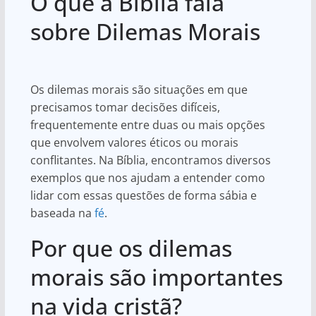
O que a Bíblia fala
at
c
ar
s
e
e
sobre Dilemas Morais
A
b
p
o
Os dilemas morais são situações em que
p
o
precisamos tomar decisões difíceis,
k
frequentemente entre duas ou mais opções
que envolvem valores éticos ou morais
conflitantes. Na Bíblia, encontramos diversos
exemplos que nos ajudam a entender como
lidar com essas questões de forma sábia e
baseada na
fé
.
Por que os dilemas
morais são importantes
na vida cristã?