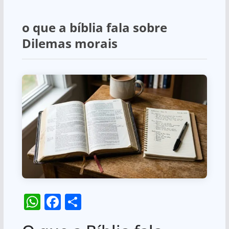
o que a bíblia fala sobre
Dilemas morais
W
F
S
h
a
h