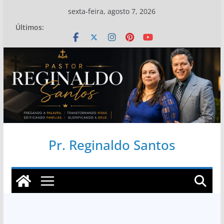
Pular
sexta-feira, agosto 7, 2026
para
Últimos:
o
conteúdo
Pr. Reginaldo Santos