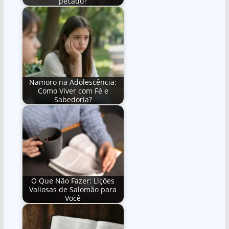
pecado?
Namoro na Adolescência:
Como Viver com Fé e
Sabedoria?
O Que Não Fazer: Lições
Valiosas de Salomão para
Você