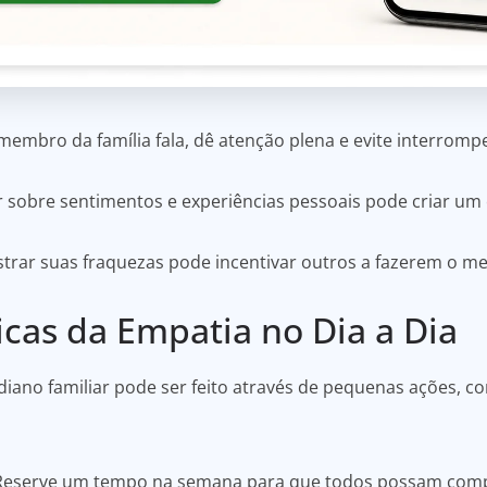
embro da família fala, dê atenção plena e evite interrompe
ar sobre sentimentos e experiências pessoais pode criar u
strar suas fraquezas pode incentivar outros a fazerem o 
icas da Empatia no Dia a Dia
iano familiar pode ser feito através de pequenas ações, c
 Reserve um tempo na semana para que todos possam comp