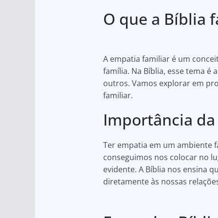
h
a
h
O que a Bíblia 
at
c
ar
s
e
e
A
b
A empatia familiar é um conce
p
o
família. Na Bíblia, esse tema 
p
o
outros. Vamos explorar em pro
k
familiar.
Importância da
Ter empatia em um ambiente fa
conseguimos nos colocar no l
evidente. A Bíblia nos ensin
diretamente às nossas relações