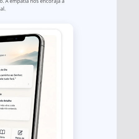
to. A empatia nos encoraja a
al.