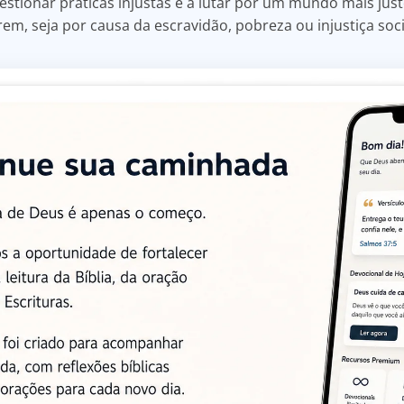
uestionar práticas injustas e a lutar por um mundo mais jus
em, seja por causa da escravidão, pobreza ou injustiça soci