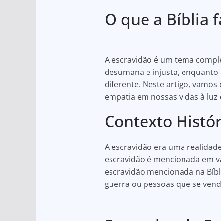
h
a
h
O que a Bíblia 
at
c
ar
s
e
e
A
b
A escravidão é um tema complex
p
o
desumana e injusta, enquanto 
p
o
diferente. Neste artigo, vamos
k
empatia em nossas vidas à luz
Contexto Histór
A escravidão era uma realidade
escravidão é mencionada em v
escravidão mencionada na Bíbli
guerra ou pessoas que se vend