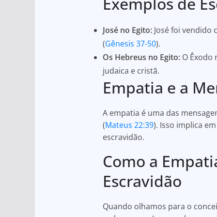
Exemplos de Esc
José no Egito:
José foi vendido
(
Gênesis 37-50
).
Os Hebreus no Egito:
O Êxodo n
judaica e cristã.
Empatia e a M
A empatia é uma das mensagens
(
Mateus 22:39
). Isso implica 
escravidão.
Como a Empatia
Escravidão
Quando olhamos para o concei