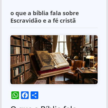
o que a bíblia fala sobre
Escravidão e a fé cristã
W
F
S
h
a
h