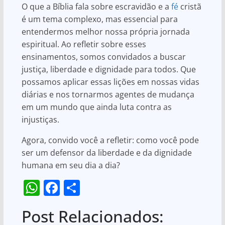
O que a Bíblia fala sobre escravidão e a
fé
cristã
é um tema complexo, mas essencial para
entendermos melhor nossa própria jornada
espiritual. Ao refletir sobre esses
ensinamentos, somos convidados a buscar
justiça, liberdade e dignidade para todos. Que
possamos aplicar essas lições em nossas vidas
diárias e nos tornarmos agentes de mudança
em um mundo que ainda luta contra as
injustiças.
Agora, convido você a refletir: como você pode
ser um defensor da liberdade e da dignidade
humana em seu dia a dia?
W
F
S
h
a
h
Post Relacionados:
at
c
ar