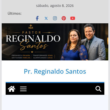
Pular
sábado, agosto 8, 2026
para
Últimos:
o
conteúdo
Pr. Reginaldo Santos