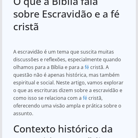
O que a Bíblia fala
at
c
ar
s
e
e
sobre Escravidão e a fé
A
b
cristã
p
o
p
o
k
A escravidão é um tema que suscita muitas
discussões e reflexões, especialmente quando
olhamos para a Bíblia e para a
fé
cristã. A
questão não é apenas histórica, mas também
espiritual e social. Neste artigo, vamos explorar
o que as escrituras dizem sobre a escravidão e
como isso se relaciona com a
fé
cristã,
oferecendo uma visão ampla e prática sobre o
assunto.
Contexto histórico da