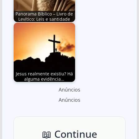
Panorama Bíblico – Livro de
Levítico: Leis e santidade
Jesus realmente existiu? Há
alguma evidência…
Anúncios
Anúncios
📖 Continue