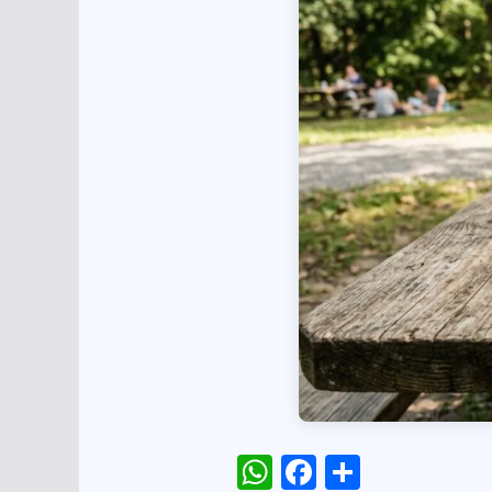
W
F
S