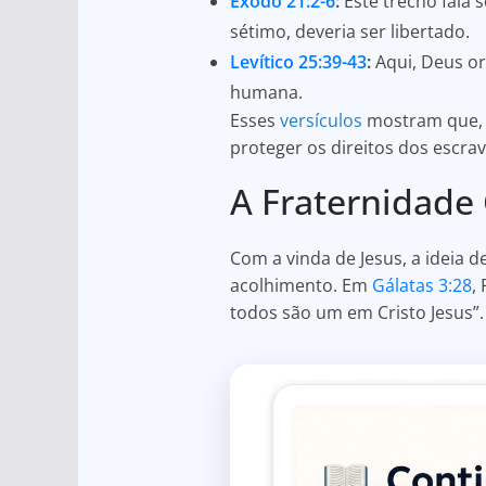
Êxodo 21:2-6
:
Este trecho fala s
sétimo, deveria ser libertado.
Levítico 25:39-43
:
Aqui, Deus or
humana.
Esses
versículos
mostram que, 
proteger os direitos dos escra
A Fraternidade
Com a vinda de Jesus, a ideia 
acolhimento. Em
Gálatas 3:28
,
todos são um em Cristo Jesus”.