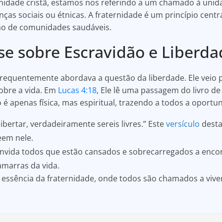
nidade cristã, estamos nos referindo a um chamado à unid
as sociais ou étnicas. A fraternidade é um princípio centr
ão de comunidades saudáveis.
se sobre Escravidão e Liberda
requentemente abordava a questão da liberdade. Ele veio p
obre a vida. Em
Lucas 4:18
, Ele lê uma passagem do livro de
o é apenas física, mas espiritual, trazendo a todos a oport
 libertar, verdadeiramente sereis livres.” Este
versículo
desta
eem nele.
onvida todos que estão cansados e sobrecarregados a enco
amarras da vida.
 essência da fraternidade, onde todos são chamados a vive