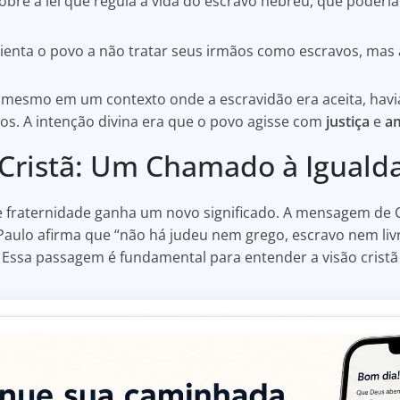
obre a lei que regula a vida do escravo hebreu, que poderia 
ienta o povo a não tratar seus irmãos como escravos, mas 
mesmo em um contexto onde a escravidão era aceita, havi
vos. A intenção divina era que o povo agisse com
justiça
e
a
 Cristã: Um Chamado à Iguald
de fraternidade ganha um novo significado. A mensagem de C
 Paulo afirma que “não há judeu nem grego, escravo nem l
 Essa passagem é fundamental para entender a visão cristã 