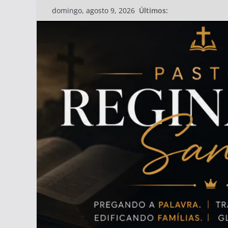
Pular
Últimos:
domingo, agosto 9, 2026
para
o
conteúdo