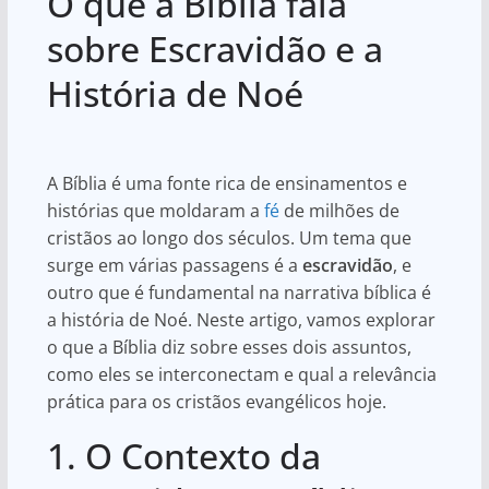
O que a Bíblia fala
at
c
ar
s
e
e
sobre Escravidão e a
A
b
História de Noé
p
o
p
o
k
A Bíblia é uma fonte rica de ensinamentos e
histórias que moldaram a
fé
de milhões de
cristãos ao longo dos séculos. Um tema que
surge em várias passagens é a
escravidão
, e
outro que é fundamental na narrativa bíblica é
a história de Noé. Neste artigo, vamos explorar
o que a Bíblia diz sobre esses dois assuntos,
como eles se interconectam e qual a relevância
prática para os cristãos evangélicos hoje.
1. O Contexto da