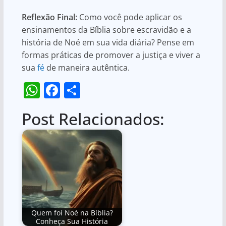
Reflexão Final:
Como você pode aplicar os
ensinamentos da Bíblia sobre escravidão e a
história de Noé em sua vida diária? Pense em
formas práticas de promover a justiça e viver a
sua
fé
de maneira autêntica.
W
F
S
h
a
h
Post Relacionados:
at
c
ar
s
e
e
A
b
p
o
p
o
k
Quem foi Noé na Bíblia?
Conheça Sua História