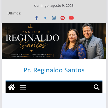
Pular
domingo, agosto 9, 2026
para
Últimos:
o
conteúdo
Pr. Reginaldo Santos