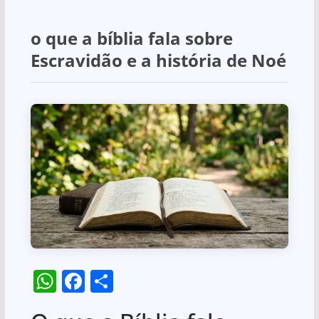
o que a bíblia fala sobre
Escravidão e a história de Noé
W
F
S
h
a
h