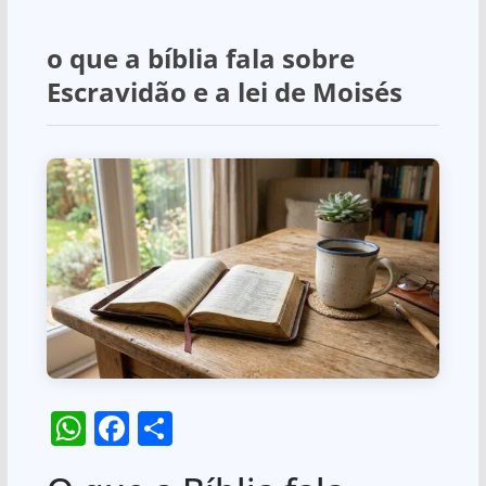
o que a bíblia fala sobre
Escravidão e a lei de Moisés
W
F
S
h
a
h