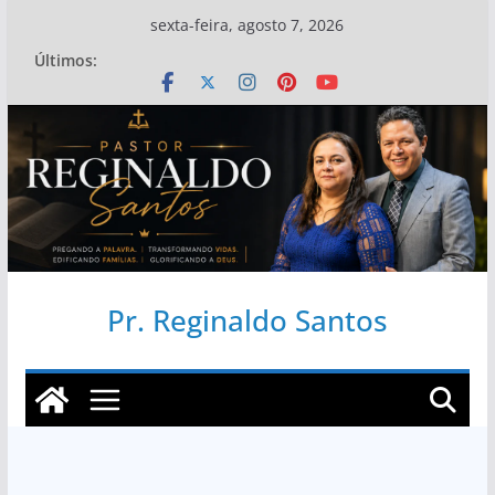
Pular
sexta-feira, agosto 7, 2026
para
Últimos:
o
conteúdo
Pr. Reginaldo Santos