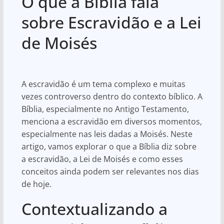
O que a Bíblia fala
at
c
ar
s
e
e
sobre Escravidão e a Lei
A
b
de Moisés
p
o
p
o
k
A escravidão é um tema complexo e muitas
vezes controverso dentro do contexto bíblico. A
Bíblia, especialmente no Antigo Testamento,
menciona a escravidão em diversos momentos,
especialmente nas leis dadas a Moisés. Neste
artigo, vamos explorar o que a Bíblia diz sobre
a escravidão, a Lei de Moisés e como esses
conceitos ainda podem ser relevantes nos dias
de hoje.
Contextualizando a