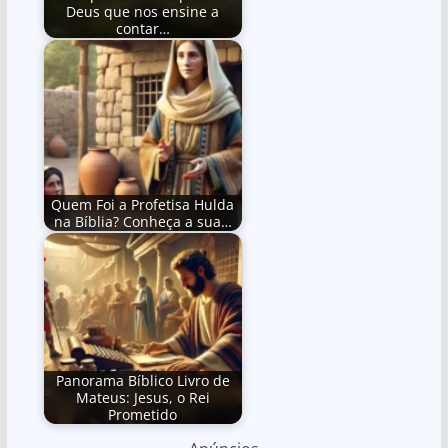
Deus que nos ensine a
contar…
Quem Foi a Profetisa Hulda
na Bíblia? Conheça a sua…
Panorama Bíblico Livro de
Mateus: Jesus, o Rei
Prometido