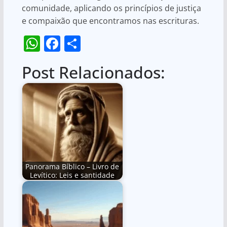
comunidade, aplicando os princípios de justiça
e compaixão que encontramos nas escrituras.
W
F
S
h
a
h
Post Relacionados:
at
c
ar
s
e
e
A
b
p
o
p
o
k
Panorama Bíblico – Livro de
Levítico: Leis e santidade