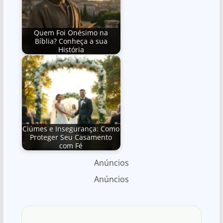
Quem Foi Onésimo na
Bíblia? Conheça a sua
História
Ciúmes e Insegurança: Como
Proteger Seu Casamento
com Fé
Anúncios
Anúncios