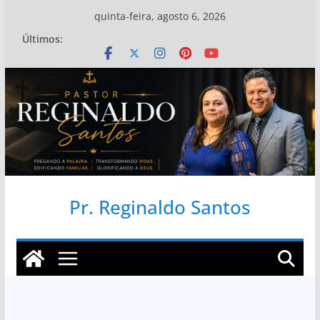
Pular
quinta-feira, agosto 6, 2026
para
Últimos:
o
conteúdo
Pr. Reginaldo Santos