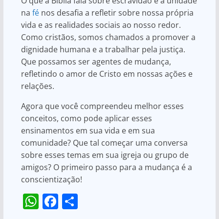
O que a Bíblia fala sobre escravidão e a unidade
na
fé
nos desafia a refletir sobre nossa própria
vida e as realidades sociais ao nosso redor.
Como cristãos, somos chamados a promover a
dignidade humana e a trabalhar pela justiça.
Que possamos ser agentes de mudança,
refletindo o amor de Cristo em nossas ações e
relações.
Agora que você compreendeu melhor esses
conceitos, como pode aplicar esses
ensinamentos em sua vida e em sua
comunidade? Que tal começar uma conversa
sobre esses temas em sua igreja ou grupo de
amigos? O primeiro passo para a mudança é a
conscientização!
W
F
S
h
a
h