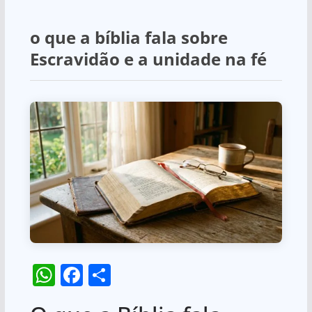
o que a bíblia fala sobre
Escravidão e a unidade na fé
W
F
S
h
a
h