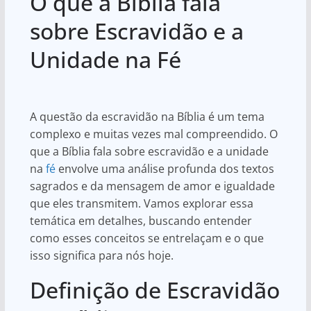
O que a Bíblia fala
at
c
ar
s
e
e
sobre Escravidão e a
A
b
Unidade na Fé
p
o
p
o
k
A questão da escravidão na Bíblia é um tema
complexo e muitas vezes mal compreendido. O
que a Bíblia fala sobre escravidão e a unidade
na
fé
envolve uma análise profunda dos textos
sagrados e da mensagem de amor e igualdade
que eles transmitem. Vamos explorar essa
temática em detalhes, buscando entender
como esses conceitos se entrelaçam e o que
isso significa para nós hoje.
Definição de Escravidão