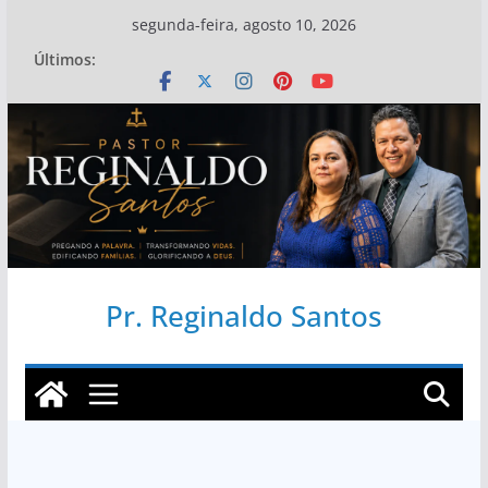
Pular
segunda-feira, agosto 10, 2026
para
Últimos:
o
conteúdo
Pr. Reginaldo Santos