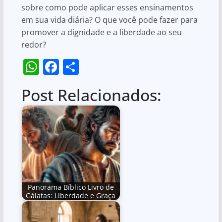
sobre como pode aplicar esses ensinamentos
em sua vida diária? O que você pode fazer para
promover a dignidade e a liberdade ao seu
redor?
W
F
S
h
a
h
Post Relacionados:
at
c
ar
s
e
e
A
b
p
o
p
o
k
Panorama Bíblico Livro de
Gálatas: Liberdade e Graça