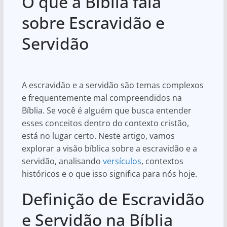
O que a Bíblia fala
at
c
ar
s
e
e
sobre Escravidão e
A
b
Servidão
p
o
p
o
k
A escravidão e a servidão são temas complexos
e frequentemente mal compreendidos na
Bíblia. Se você é alguém que busca entender
esses conceitos dentro do contexto cristão,
está no lugar certo. Neste artigo, vamos
explorar a visão bíblica sobre a escravidão e a
servidão, analisando
versículos
, contextos
históricos e o que isso significa para nós hoje.
Definição de Escravidão
e Servidão na Bíblia