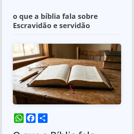
o que a bíblia fala sobre
Escravidão e servidão
W
F
S
h
a
h