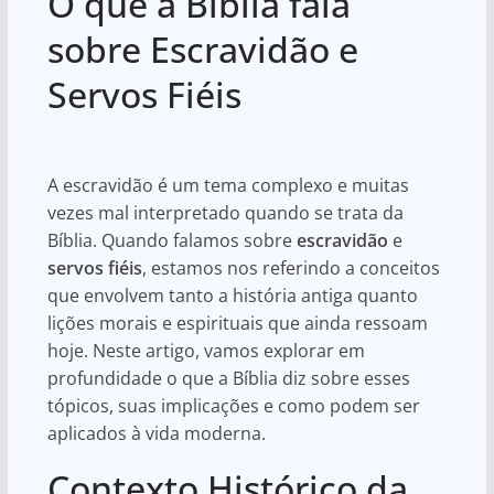
O que a Bíblia fala
at
c
ar
s
e
e
sobre Escravidão e
A
b
Servos Fiéis
p
o
p
o
k
A escravidão é um tema complexo e muitas
vezes mal interpretado quando se trata da
Bíblia. Quando falamos sobre
escravidão
e
servos fiéis
, estamos nos referindo a conceitos
que envolvem tanto a história antiga quanto
lições morais e espirituais que ainda ressoam
hoje. Neste artigo, vamos explorar em
profundidade o que a Bíblia diz sobre esses
tópicos, suas implicações e como podem ser
aplicados à vida moderna.
Contexto Histórico da