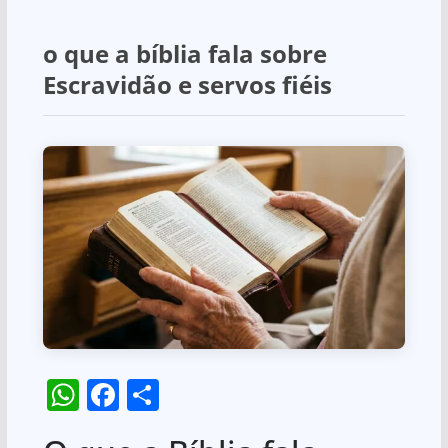
o que a bíblia fala sobre
Escravidão e servos fiéis
W
F
S
h
a
h