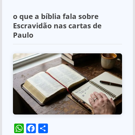
o que a bíblia fala sobre
Escravidão nas cartas de
Paulo
W
F
S