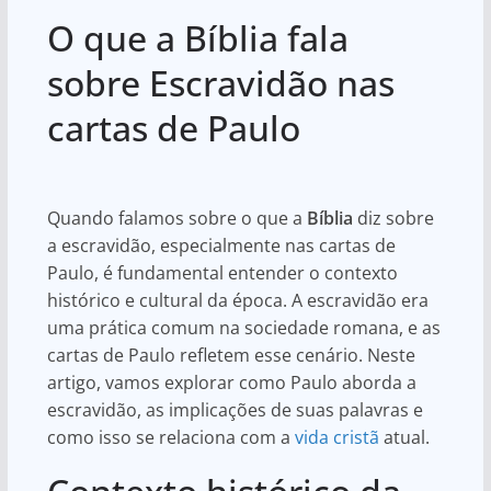
h
a
h
O que a Bíblia fala
at
c
ar
s
e
e
sobre Escravidão nas
A
b
cartas de Paulo
p
o
p
o
k
Quando falamos sobre o que a
Bíblia
diz sobre
a escravidão, especialmente nas cartas de
Paulo, é fundamental entender o contexto
histórico e cultural da época. A escravidão era
uma prática comum na sociedade romana, e as
cartas de Paulo refletem esse cenário. Neste
artigo, vamos explorar como Paulo aborda a
escravidão, as implicações de suas palavras e
como isso se relaciona com a
vida cristã
atual.