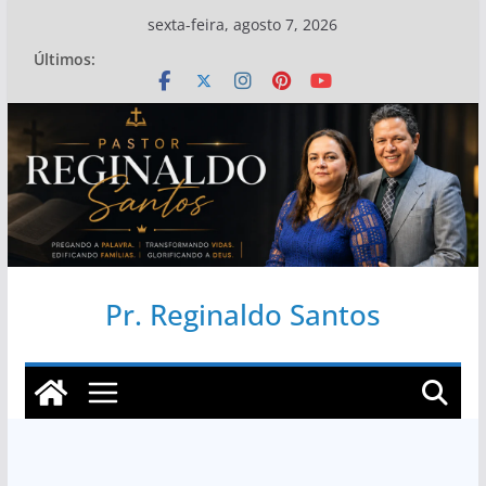
Pular
sexta-feira, agosto 7, 2026
para
Últimos:
o
conteúdo
Pr. Reginaldo Santos