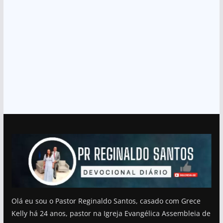
Olá eu sou o Pastor Reginaldo Santos, casado com Grece
Kelly há 24 anos, pastor na Igreja Evangélica Assembleia de