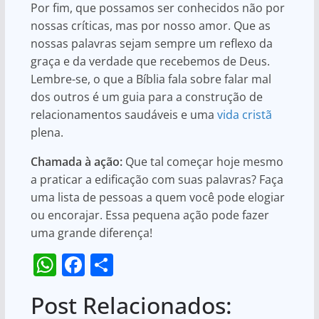
Por fim, que possamos ser conhecidos não por
nossas críticas, mas por nosso amor. Que as
nossas palavras sejam sempre um reflexo da
graça e da verdade que recebemos de Deus.
Lembre-se, o que a Bíblia fala sobre falar mal
dos outros é um guia para a construção de
relacionamentos saudáveis e uma
vida cristã
plena.
Chamada à ação:
Que tal começar hoje mesmo
a praticar a edificação com suas palavras? Faça
uma lista de pessoas a quem você pode elogiar
ou encorajar. Essa pequena ação pode fazer
uma grande diferença!
W
F
S
h
a
h
Post Relacionados:
at
c
ar