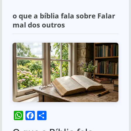
o que a bíblia fala sobre Falar
mal dos outros
W
F
S
h
a
h