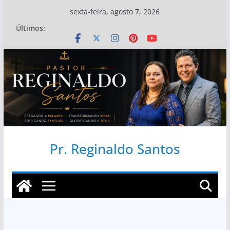
Pular
sexta-feira, agosto 7, 2026
para
Últimos:
o
conteúdo
Pr. Reginaldo Santos