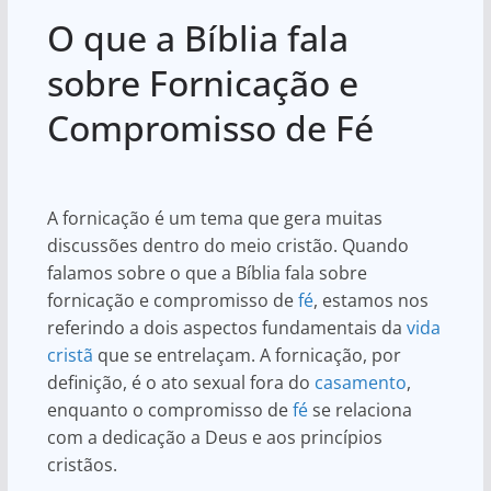
h
a
h
O que a Bíblia fala
at
c
ar
s
e
e
sobre Fornicação e
A
b
Compromisso de Fé
p
o
p
o
k
A fornicação é um tema que gera muitas
discussões dentro do meio cristão. Quando
falamos sobre o que a Bíblia fala sobre
fornicação e compromisso de
fé
, estamos nos
referindo a dois aspectos fundamentais da
vida
cristã
que se entrelaçam. A fornicação, por
definição, é o ato sexual fora do
casamento
,
enquanto o compromisso de
fé
se relaciona
com a dedicação a Deus e aos princípios
cristãos.