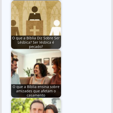
O que a Bíblia Diz Sobre Ser
Lésbica? Ser lésbica é
pecado?
O que a Bíblia ensina sobre
amizades que afetam o
casamento