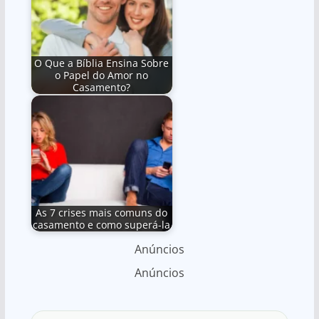
O Que a Bíblia Ensina Sobre
o Papel do Amor no
Casamento?
As 7 crises mais comuns do
casamento e como superá-la
Anúncios
Anúncios