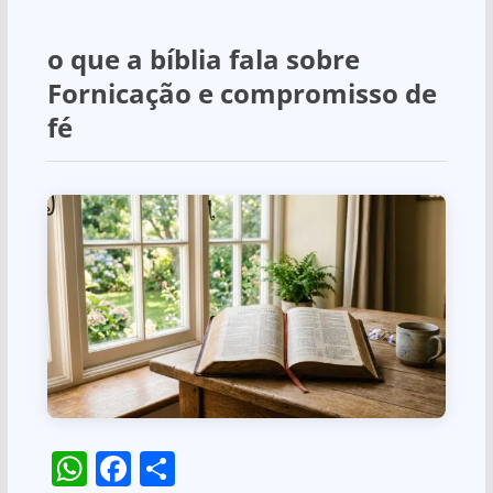
o que a bíblia fala sobre
Fornicação e compromisso de
fé
W
F
S