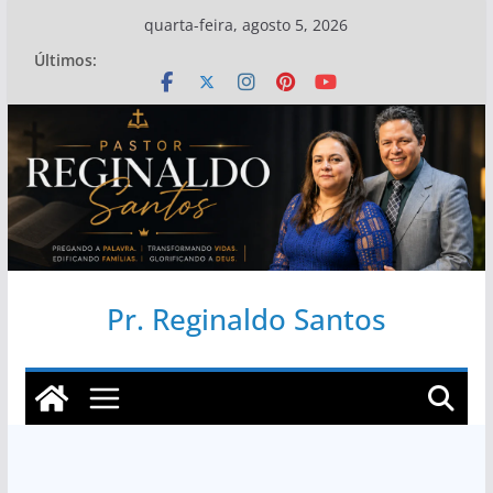
Pular
quarta-feira, agosto 5, 2026
para
Últimos:
o
conteúdo
Pr. Reginaldo Santos