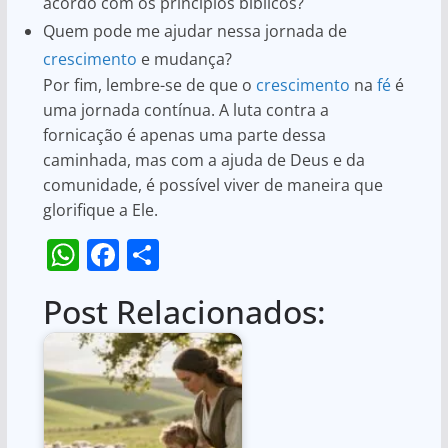
acordo com os princípios bíblicos?
Quem pode me ajudar nessa jornada de
crescimento
e mudança?
Por fim, lembre-se de que o
crescimento
na
fé
é
uma jornada contínua. A luta contra a
fornicação é apenas uma parte dessa
caminhada, mas com a ajuda de Deus e da
comunidade, é possível viver de maneira que
glorifique a Ele.
W
F
S
h
a
h
Post Relacionados:
at
c
ar
s
e
e
A
b
p
o
p
o