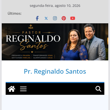
Pular
segunda-feira, agosto 10, 2026
para
Últimos:
o
conteúdo
Pr. Reginaldo Santos