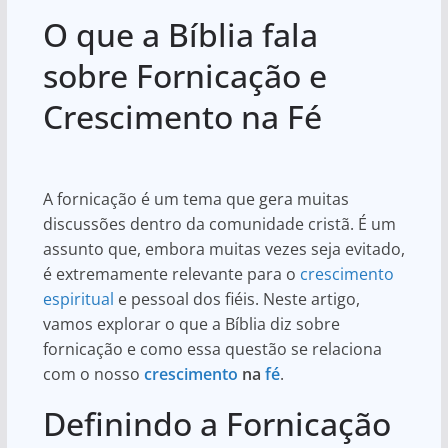
h
a
h
O que a Bíblia fala
at
c
ar
s
e
e
sobre Fornicação e
A
b
Crescimento na Fé
p
o
p
o
k
A fornicação é um tema que gera muitas
discussões dentro da comunidade cristã. É um
assunto que, embora muitas vezes seja evitado,
é extremamente relevante para o
crescimento
espiritual
e pessoal dos fiéis. Neste artigo,
vamos explorar o que a Bíblia diz sobre
fornicação e como essa questão se relaciona
com o nosso
crescimento
na
fé
.
Definindo a Fornicação