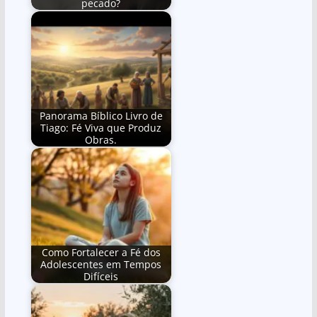
pecado?
Panorama Bíblico Livro de
Tiago: Fé Viva que Produz
Obras.
Como Fortalecer a Fé dos
Adolescentes em Tempos
Difíceis