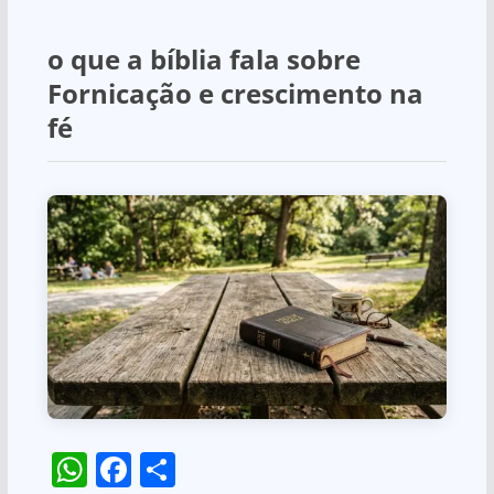
o que a bíblia fala sobre
Fornicação e crescimento na
fé
W
F
S