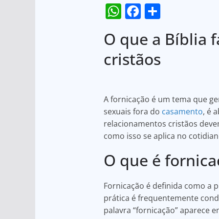
W
F
S
h
a
h
O que a Bíblia 
at
c
ar
s
e
e
cristãos
A
b
p
o
A fornicação é um tema que ger
p
o
sexuais fora do
casamento
, é 
k
relacionamentos cristãos devem
como isso se aplica no cotidian
O que é fornica
Fornicação é definida como a p
prática é frequentemente conde
palavra “fornicação” aparece