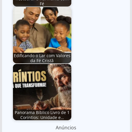
Fé
Edificando o Lar com Valores
da Fé Cristã
Panorama Bíblico Livro de 1
Coríntios: Unidade e…
Anúncios