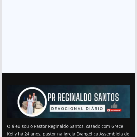
Olá eu sou o Pastor Reginaldo Santos, casado com Grece
Kelly há 24 anos, pastor na Igreja Evangélica Assembleia de