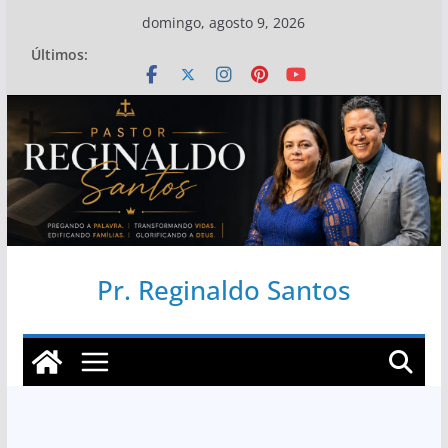
Pular
domingo, agosto 9, 2026
para
Últimos:
o
conteúdo
Pr. Reginaldo Santos