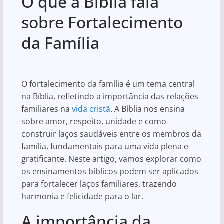
O que a Bíblia fala
at
c
ar
s
e
e
sobre Fortalecimento
A
b
da Família
p
o
p
o
k
O fortalecimento da família é um tema central
na Bíblia, refletindo a importância das relações
familiares na
vida cristã
. A Bíblia nos ensina
sobre amor, respeito, unidade e como
construir laços saudáveis entre os membros da
família, fundamentais para uma vida plena e
gratificante. Neste artigo, vamos explorar como
os ensinamentos bíblicos podem ser aplicados
para fortalecer laços familiares, trazendo
harmonia e felicidade para o lar.
A importância da