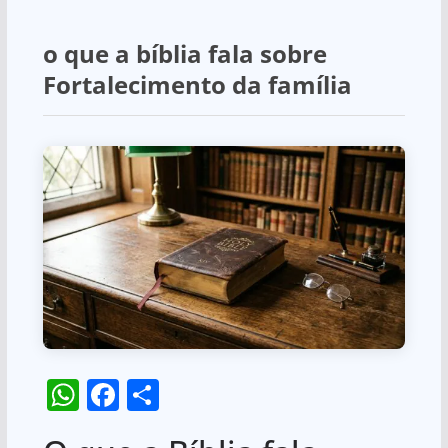
o que a bíblia fala sobre
Fortalecimento da família
W
F
S
h
a
h