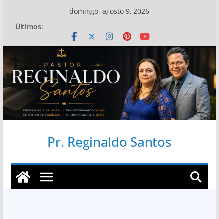
Pular
domingo, agosto 9, 2026
para
Últimos:
o
conteúdo
Pr. Reginaldo Santos