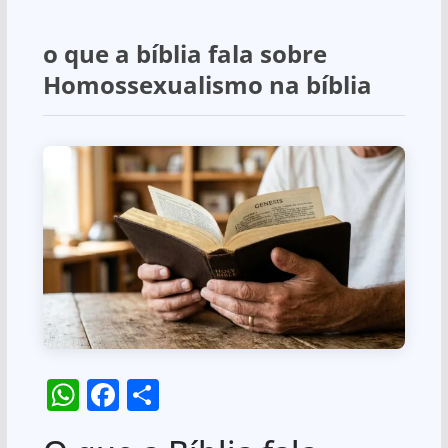
o que a bíblia fala sobre
Homossexualismo na bíblia
W
F
S
h
a
h