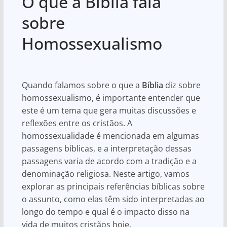
O que a Bíblia fala
at
c
ar
s
e
e
sobre
A
b
Homossexualismo
p
o
p
o
k
Quando falamos sobre o que a
Bíblia
diz sobre
homossexualismo, é importante entender que
este é um tema que gera muitas discussões e
reflexões entre os cristãos. A
homossexualidade é mencionada em algumas
passagens bíblicas, e a interpretação dessas
passagens varia de acordo com a tradição e a
denominação religiosa. Neste artigo, vamos
explorar as principais referências bíblicas sobre
o assunto, como elas têm sido interpretadas ao
longo do tempo e qual é o impacto disso na
vida de muitos cristãos hoje.