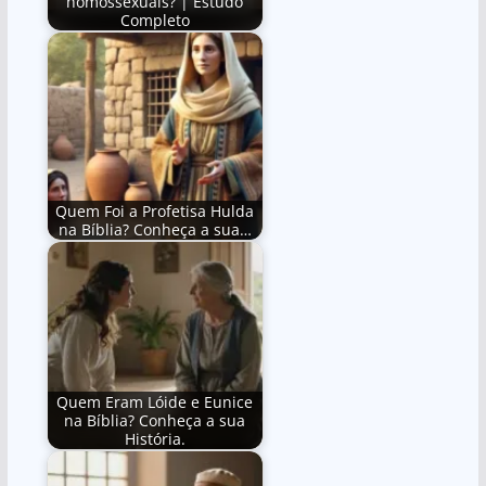
homossexuais? | Estudo
Completo
Quem Foi a Profetisa Hulda
na Bíblia? Conheça a sua…
Quem Eram Lóide e Eunice
na Bíblia? Conheça a sua
História.