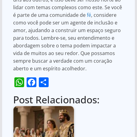
lidar com temas complexos como este. Se você
é parte de uma comunidade de
fé
, considere
como você pode ser um agente de inclusão e
amor, ajudando a construir um espaço seguro
para todos. Lembre-se, seu entendimento e
abordagem sobre o tema podem impactar a
vida de muitos ao seu redor. Que possamos
sempre buscar a verdade com um coração
aberto e um espírito acolhedor.
W
F
S
h
a
h
Post Relacionados:
at
c
ar
s
e
e
A
b
p
o