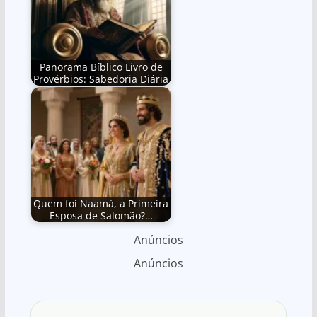
Panorama Bíblico Livro de
Provérbios: Sabedoria Diária
Quem foi Naamá, a Primeira
Esposa de Salomão?…
Anúncios
Anúncios