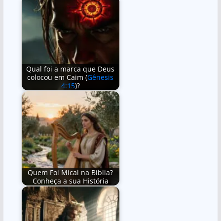
Qual foi a marca que Deus
colocou em Caim (
Gênesis
4:15
)?
Quem Foi Mical na Bíblia?
Conheça a sua História