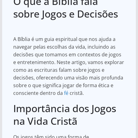
O que a Bíblia fala
at
c
ar
s
e
e
sobre Jogos e Decisões
A
b
p
o
A Bíblia é um guia espiritual que nos ajuda a
p
o
navegar pelas escolhas da vida, incluindo as
k
decisões que tomamos em contextos de jogos
e entretenimento. Neste artigo, vamos explorar
como as escrituras falam sobre jogos e
decisões, oferecendo uma visão mais profunda
sobre o que significa jogar de forma ética e
consciente dentro da
fé
cristã.
Importância dos Jogos
na Vida Cristã
Os jogos têm sido uma forma de