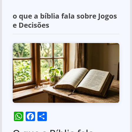
o que a bíblia fala sobre Jogos
e Decisões
W
F
S
h
a
h