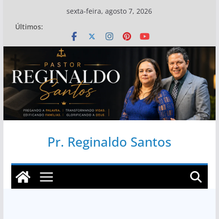
Pular
sexta-feira, agosto 7, 2026
para
Últimos:
o
conteúdo
Pr. Reginaldo Santos