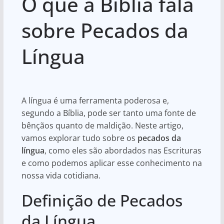
O que a Bíblia fala
at
c
ar
s
e
e
sobre Pecados da
A
b
Língua
p
o
p
o
k
A língua é uma ferramenta poderosa e,
segundo a Bíblia, pode ser tanto uma fonte de
bênçãos quanto de maldição. Neste artigo,
vamos explorar tudo sobre os
pecados da
língua
, como eles são abordados nas Escrituras
e como podemos aplicar esse conhecimento na
nossa vida cotidiana.
Definição de Pecados
da Língua