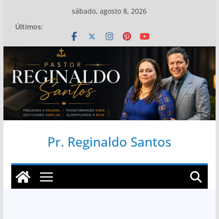
Pular
sábado, agosto 8, 2026
para
Últimos:
o
conteúdo
Pr. Reginaldo Santos