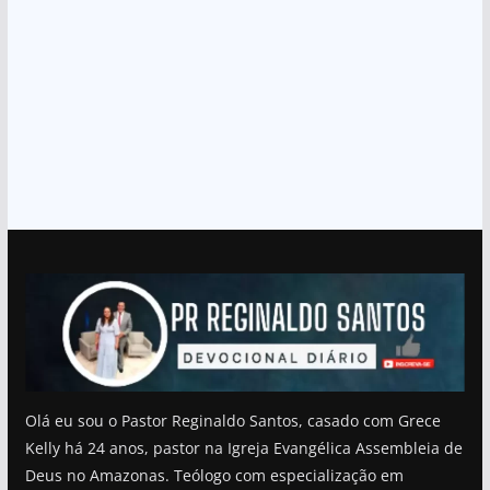
Olá eu sou o Pastor Reginaldo Santos, casado com Grece
Kelly há 24 anos, pastor na Igreja Evangélica Assembleia de
Deus no Amazonas. Teólogo com especialização em