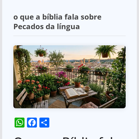
o que a bíblia fala sobre
Pecados da língua
W
F
S
h
a
h