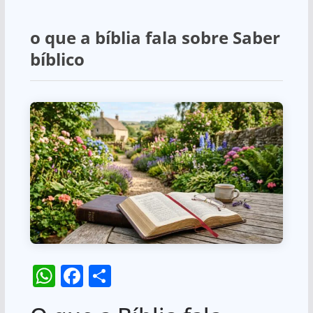
o que a bíblia fala sobre Saber
bíblico
W
F
S
h
a
h