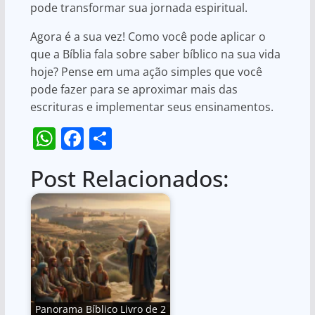
pode transformar sua jornada espiritual.
Agora é a sua vez! Como você pode aplicar o
que a Bíblia fala sobre saber bíblico na sua vida
hoje? Pense em uma ação simples que você
pode fazer para se aproximar mais das
escrituras e implementar seus ensinamentos.
W
F
S
h
a
h
Post Relacionados:
at
c
ar
s
e
e
A
b
p
o
p
o
k
Panorama Bíblico Livro de 2