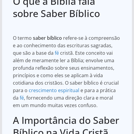
O que a Bíblia fala
at
c
ar
s
e
e
sobre Saber Bíblico
A
b
p
o
O termo
saber bíblico
refere-se à compreensão
p
o
e ao conhecimento das escrituras sagradas,
k
que são a base da
fé
cristã. Este conceito vai
além de meramente ler a Bíblia; envolve uma
profunda reflexão sobre seus ensinamentos,
princípios e como eles se aplicam à vida
cotidiana dos cristãos. O saber bíblico é crucial
para o
crescimento espiritual
e para a prática
da
fé
, fornecendo uma direção clara e moral
em um mundo muitas vezes confuso.
A Importância do Saber
Bíblico na Vida Cristã