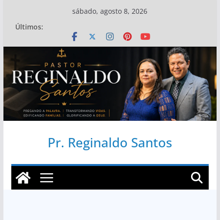
Pular
sábado, agosto 8, 2026
para
Últimos:
o
conteúdo
Pr. Reginaldo Santos