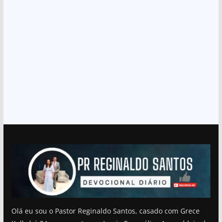
Olá eu sou o Pastor Reginaldo Santos, casado com Grece