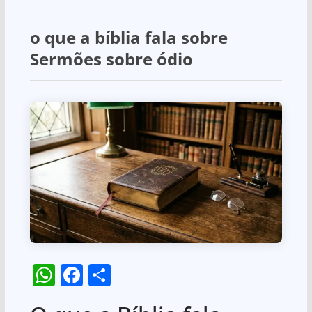
o que a bíblia fala sobre
Sermões sobre ódio
W
F
S
h
a
h