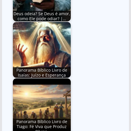
Deus odeia? Se Deus é amor,
como Ele pode odiar? |…
Panorama Bíblico Livro de
Isaías: Juízo e Esperança
Panorama Bíblico Livro de
Tiago: Fé Viva que Produz