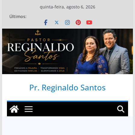
Pular
quinta-feira, agosto 6, 2026
para
Últimos:
o
conteúdo
Pr. Reginaldo Santos