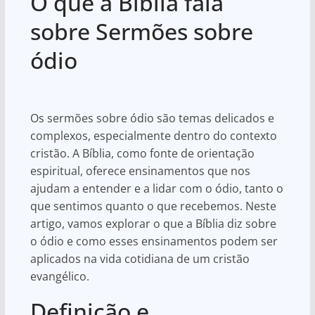
O que a Bíblia fala
at
c
ar
s
e
e
sobre Sermões sobre
A
b
ódio
p
o
p
o
k
Os sermões sobre ódio são temas delicados e
complexos, especialmente dentro do contexto
cristão. A Bíblia, como fonte de orientação
espiritual, oferece ensinamentos que nos
ajudam a entender e a lidar com o ódio, tanto o
que sentimos quanto o que recebemos. Neste
artigo, vamos explorar o que a Bíblia diz sobre
o ódio e como esses ensinamentos podem ser
aplicados na vida cotidiana de um cristão
evangélico.
Definição e