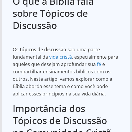
O que a Bíblia fala
at
c
ar
s
e
e
sobre Tópicos de
A
b
Discussão
p
o
p
o
k
Os
tópicos de discussão
são uma parte
fundamental da
vida cristã
, especialmente para
aqueles que desejam aprofundar sua
fé
e
compartilhar ensinamentos bíblicos com os
outros. Neste artigo, vamos explorar como a
Bíblia aborda esse tema e como você pode
aplicar esses princípios na sua vida diária.
Importância dos
Tópicos de Discussão