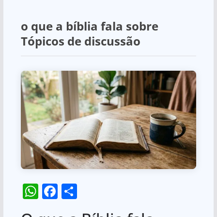
o que a bíblia fala sobre
Tópicos de discussão
W
F
S
h
a
h