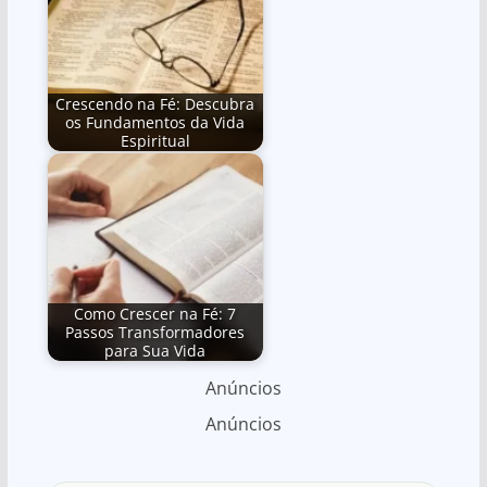
Crescendo na Fé: Descubra
os Fundamentos da Vida
Espiritual
Como Crescer na Fé: 7
Passos Transformadores
para Sua Vida
Anúncios
Anúncios