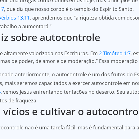
menciona drogas como conhecemos hoje, mas princípios de
17
, que diz que nosso corpo é o templo do Espírito Santo.
vérbios 13:11
, aprendemos que “a riqueza obtida com deso
rabalho a aumentará.”
diz sobre autocontrole
e altamente valorizada nas Escrituras. Em
2 Timóteo 1:7
, e
a, mas de poder, de amor e de moderação.” Essa moderação
do anteriormente, o autocontrole é um dos frutos do Espí
 mais seremos capacitados a exercer autocontrole em nos
4
, vemos Jesus enfrentando tentações no deserto. Seu autoc
os de fraqueza.
vícios e cultivar o autocontro
utocontrole não é uma tarefa fácil, mas é fundamental para 