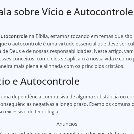
fala sobre Vício e Autocontrole
autocontrole
na Bíblia, estamos tocando em temas que são 
 que o autocontrole é uma virtude essencial que deve ser cu
de Deus e de nossas responsabilidades. Neste artigo, va
 esses conceitos, como eles se aplicam à nossa vida e com
eira mais plena e alinhada com os princípios cristãos.
cio e Autocontrole
mo uma dependência compulsiva de alguma substância ou c
onsequências negativas a longo prazo. Exemplos comuns de 
o excessivo de tecnologia.
Anúncios
é a capacidade de resistir a impulsos e desejos, de forma a