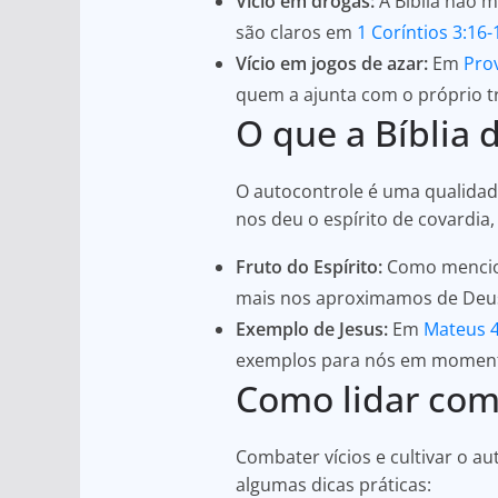
Vício em drogas:
A Bíblia não 
são claros em
1 Coríntios 3:16-
Vício em jogos de azar:
Em
Pro
quem a ajunta com o próprio t
O que a Bíblia 
O autocontrole é uma qualidad
nos deu o espírito de covardi
Fruto do Espírito:
Como menciona
mais nos aproximamos de Deus,
Exemplo de Jesus:
Em
Mateus 
exemplos para nós em moment
Como lidar com 
Combater vícios e cultivar o a
algumas dicas práticas: