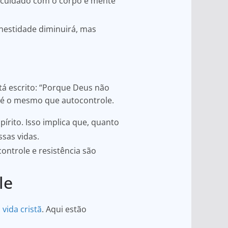
 cuidado com o corpo e mente
nestidade diminuirá, mas
stá escrito: “Porque Deus não
 é o mesmo que autocontrole.
rito. Isso implica que, quanto
sas vidas.
ontrole e resistência são
le
a
vida cristã
. Aqui estão