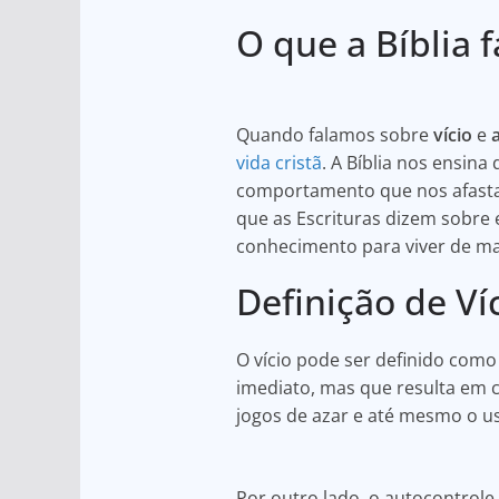
h
a
h
O que a Bíblia 
at
c
ar
s
e
e
A
b
Quando falamos sobre
vício
e
p
o
vida cristã
. A Bíblia nos ensina
p
o
comportamento que nos afasta 
k
que as Escrituras dizem sobre
conhecimento para viver de man
Definição de Ví
O vício pode ser definido co
imediato, mas que resulta em c
jogos de azar e até mesmo o us
Por outro lado, o autocontrole 