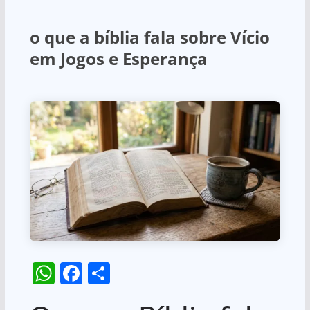
o que a bíblia fala sobre Vício
em Jogos e Esperança
W
F
S
h
a
h