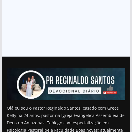
Olá eu sou o Pastor Reginaldo Santos, casado com Grece
Kelly há 24 anos, pastor na Igreja Evangélica Assembleia de
Deus no Amazonas. Teólogo com especialização em
Psicologia Pastoral pela Faculdade Boas novas; atualmente