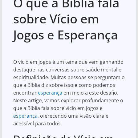
O que a Bíblia fala
at
c
ar
s
e
e
sobre Vício em
A
b
Jogos e Esperança
p
o
p
o
k
O vício em jogos é um tema que vem ganhando
destaque nas conversas sobre saúde mental e
espiritualidade. Muitas pessoas se perguntam o
que a Bíblia diz sobre isso e como podemos
encontrar
esperança
em meio a este desafio.
Neste artigo, vamos explorar profundamente o
que a Bíblia fala sobre vício em jogos e
esperança
, oferecendo uma visão clara e
acessível para todos.