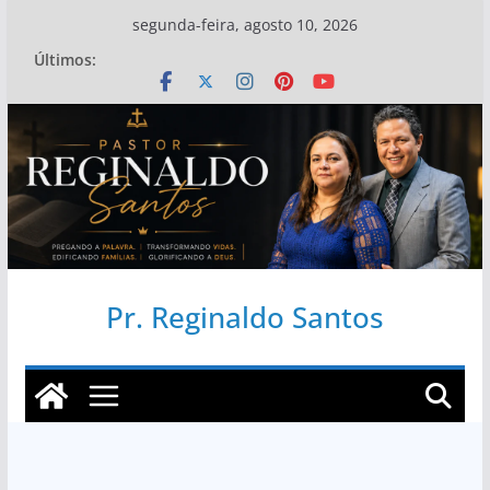
Pular
segunda-feira, agosto 10, 2026
para
Últimos:
o
conteúdo
Pr. Reginaldo Santos