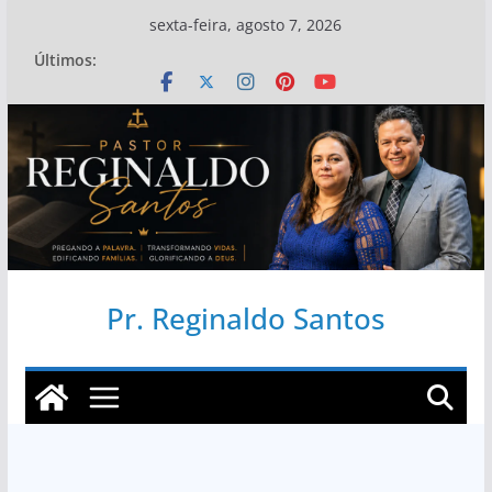
Pular
sexta-feira, agosto 7, 2026
para
Últimos:
o
conteúdo
Pr. Reginaldo Santos