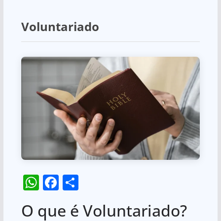
Voluntariado
W
F
S
h
a
h
O que é Voluntariado?
at
c
ar