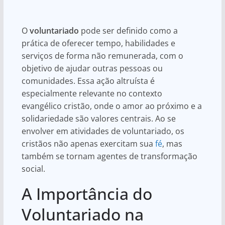
s
e
e
A
b
O
voluntariado
pode ser definido como a
p
o
prática de oferecer tempo, habilidades e
p
o
serviços de forma não remunerada, com o
k
objetivo de ajudar outras pessoas ou
comunidades. Essa ação altruísta é
especialmente relevante no contexto
evangélico cristão, onde o amor ao próximo e a
solidariedade são valores centrais. Ao se
envolver em atividades de voluntariado, os
cristãos não apenas exercitam sua
fé
, mas
também se tornam agentes de transformação
social.
A Importância do
Voluntariado na