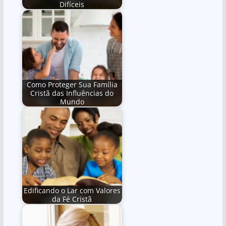
Difíceis
Como Proteger Sua Família
Cristã das Influências do
Mundo
Edificando o Lar com Valores
da Fé Cristã