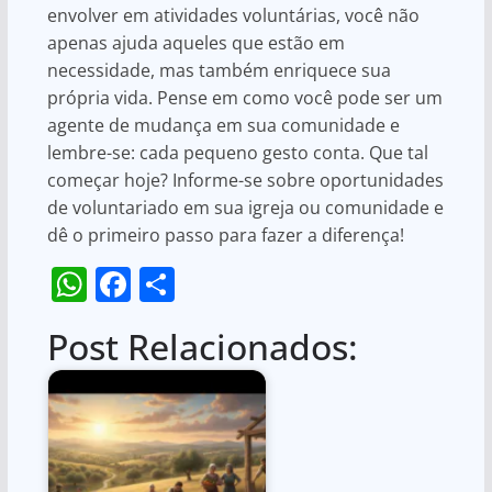
envolver em atividades voluntárias, você não
apenas ajuda aqueles que estão em
necessidade, mas também enriquece sua
própria vida. Pense em como você pode ser um
agente de mudança em sua comunidade e
lembre-se: cada pequeno gesto conta. Que tal
começar hoje? Informe-se sobre oportunidades
de voluntariado em sua igreja ou comunidade e
dê o primeiro passo para fazer a diferença!
W
F
S
h
a
h
Post Relacionados:
at
c
ar
s
e
e
A
b
p
o