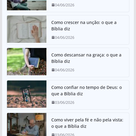
A
b
04/06/2026
p
o
p
o
Como crescer na unção: o que a
k
Bíblia diz
04/06/2026
Como descansar na graça: o que a
Bíblia diz
04/06/2026
Como confiar no tempo de Deus: o
que a Bíblia diz
03/06/2026
Como viver pela fé e não pela vista:
o que a Bíblia diz
03/06/2026