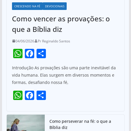
CRESCENDO NA FÉ
DEVOCIONAIS
Como vencer as provações: o
que a Bíblia diz
04/06/2026
Pr Reginaldo Santos
W
F
S
h
a
h
Introdução As provações são uma parte inevitável da
at
c
ar
vida humana. Elas surgem em diversos momentos e
s
e
e
formas, desafiando nossa fé,
A
b
W
F
S
p
o
h
a
h
p
o
at
c
ar
k
s
e
e
Como perseverar na fé: o que a
Bíblia diz