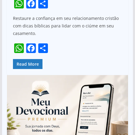
W
F
S
h
a
h
Restaure a confiança em seu relacionamento cristão
at
c
ar
com dicas bíblicas para lidar com o ciúme em seu
s
e
e
casamento.
A
b
W
F
S
p
o
h
a
h
p
o
at
c
ar
Read More
k
s
e
e
A
b
p
o
p
o
k