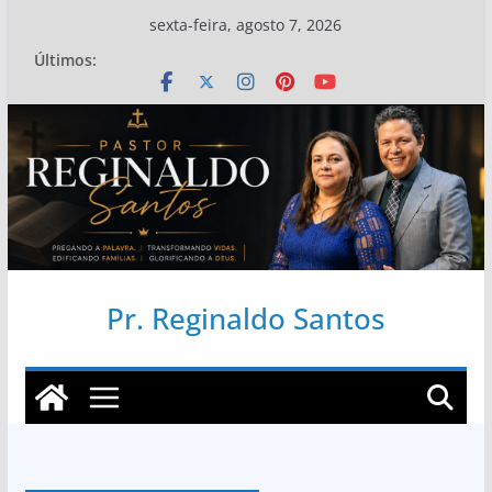
Pular
sexta-feira, agosto 7, 2026
para
Últimos:
o
conteúdo
Pr. Reginaldo Santos