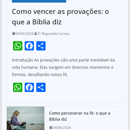
Como vencer as provações: o
que a Bíblia diz
04/06/2026
Pr Reginaldo Santos
W
F
S
h
a
h
Introdução As provações são uma parte inevitável da
at
c
ar
vida humana. Elas surgem em diversos momentos e
s
e
e
formas, desafiando nossa fé,
A
b
W
F
S
p
o
h
a
h
p
o
at
c
ar
k
s
e
e
Como perseverar na fé: o que a
Bíblia diz
A
b
04/06/2026