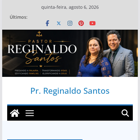
Pular
quinta-feira, agosto 6, 2026
para
Últimos:
o
conteúdo
Pr. Reginaldo Santos