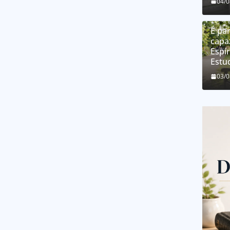
04/
É par
capa
Espír
Estu
03/