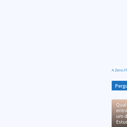
A Zeno.F
Pergu
Qual
entr
um d
Estu