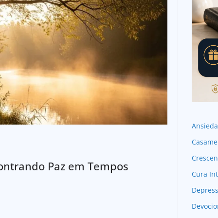
Ansied
Casame
Crescen
ncontrando Paz em Tempos
Cura Int
Depres
Devocio