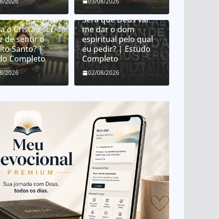
Como Deus distribui
08/2026
03/08/2026
dons espirituais?
Será que Deus vai
a o Cristão ser
me dar o dom
z de sentir o
espiritual pelo qual
ito Santo? |
eu pedir? | Estudo
do Completo
Completo
08/2026
02/08/2026