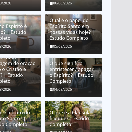
08/2026
06/08/2026
Qual é o papel do
no Espírito é
Espírito Santo em
co? | Estudo
nossas vidas hoje? |
leto
Estudo Completo
e é orar em
08/2026
05/08/2026
uas? É orar em
uas uma
uagem de oração
O que significa
 o Cristão e
entristecer / apagar
? | Estudo
o Espírito? | Estudo
leto
Completo
08/2026
04/08/2026
e é o fruto do
O que é a Cláusula
ito Santo? |
filioque? | Estudo
do Completo
Completo