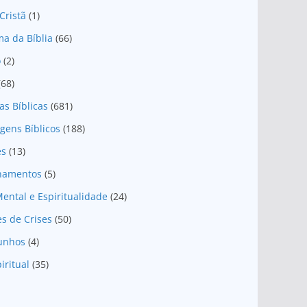
Cristã
(1)
a da Bíblia
(66)
o
(2)
(68)
as Bíblicas
(681)
gens Bíblicos
(188)
es
(13)
onamentos
(5)
ental e Espiritualidade
(24)
es de Crises
(50)
unhos
(4)
iritual
(35)