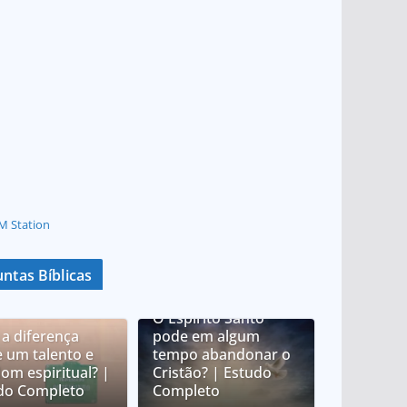
M Station
ntas Bíblicas
O Espírito Santo
 a diferença
pode em algum
e um talento e
tempo abandonar o
om espiritual? |
Cristão? | Estudo
do Completo
Completo