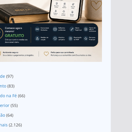
ade
(97)
nto
(83)
do na Fé
(66)
erior
(55)
são
(64)
nais
(2.126)