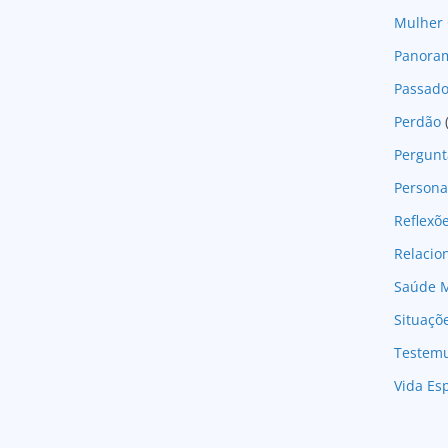
Mulher 
Panoram
Passad
Perdão
Pergunt
Persona
Reflexõ
Relaci
Saúde M
Situaçõ
Testem
Vida Esp