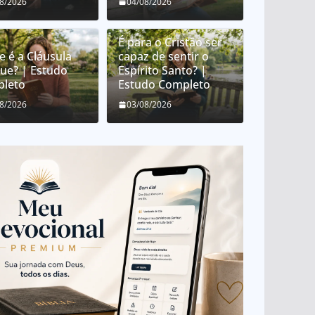
08/2026
04/08/2026
É para o Cristão ser
e é a Cláusula
capaz de sentir o
que? | Estudo
Espírito Santo? |
leto
Estudo Completo
08/2026
03/08/2026