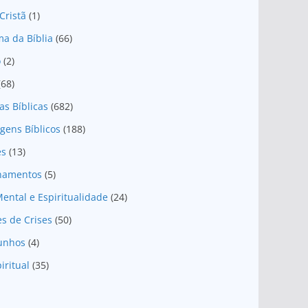
Cristã
(1)
a da Bíblia
(66)
o
(2)
(68)
as Bíblicas
(682)
gens Bíblicos
(188)
es
(13)
onamentos
(5)
ental e Espiritualidade
(24)
es de Crises
(50)
unhos
(4)
iritual
(35)