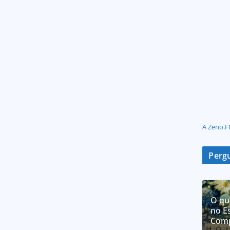
A Zeno.F
Pergu
O qu
no E
Comp