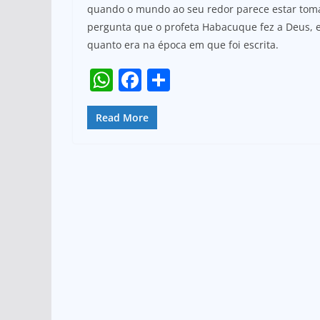
at
c
ar
quando o mundo ao seu redor parece estar toma
s
e
e
pergunta que o profeta Habacuque fez a Deus, e
A
b
quanto era na época em que foi escrita.
p
o
W
F
S
p
o
h
a
h
k
at
c
ar
Read More
s
e
e
A
b
p
o
p
o
k