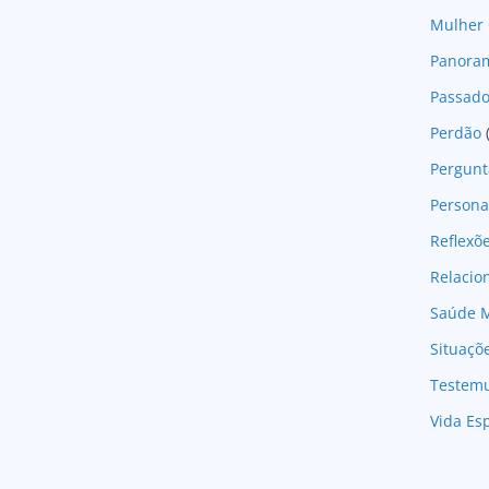
Mulher 
Panoram
Passad
Perdão
Pergunt
Persona
Reflexõ
Relaci
Saúde M
Situaçõ
Testem
Vida Esp