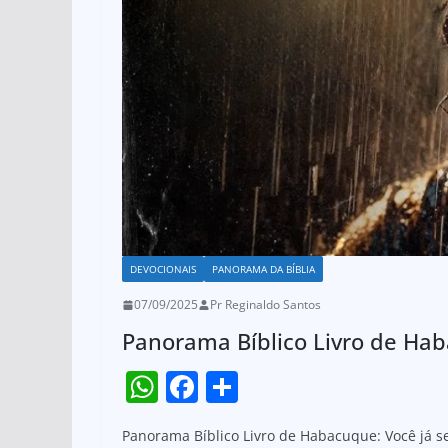
DEVOCIONAIS
PANORAMA DA BÍBLIA
07/09/2025
Pr Reginaldo Santos
Panorama Bíblico Livro de Hab
W
F
S
h
a
h
Panorama Bíblico Livro de Habacuque: Você já s