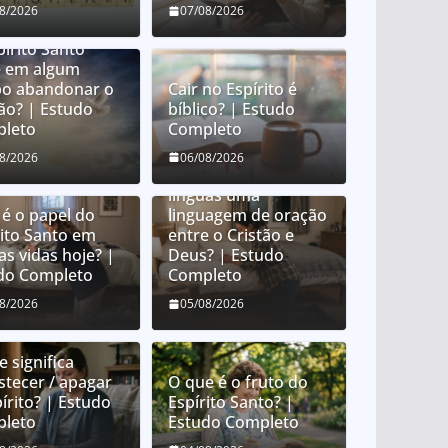
08/2026
07/08/2026
pírito Santo
 em algum
o abandonar o
Cair no Espírito é
tão? | Estudo
bíblico? | Estudo
leto
Completo
O que é orar em
08/2026
06/08/2026
línguas? É orar em
línguas uma
 é o papel do
linguagem de oração
rito Santo em
entre o Cristão e
as vidas hoje? |
Deus? | Estudo
do Completo
Completo
08/2026
05/08/2026
 significa
stecer / apagar
O que é o fruto do
írito? | Estudo
Espírito Santo? |
leto
Estudo Completo