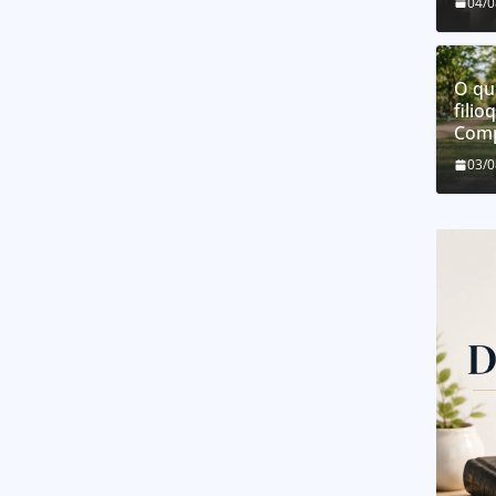
04/
O qu
filio
Comp
03/