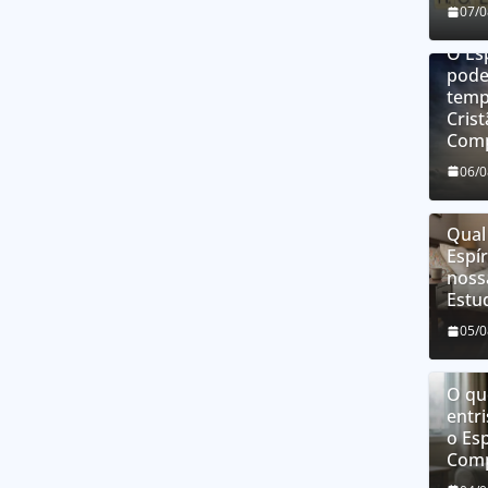
07/
O Es
pode
temp
Cris
Comp
06/
Qual
Espí
noss
Estu
05/
O que
entri
o Esp
Comp