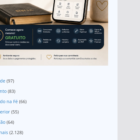
ade
(97)
nto
(83)
do na Fé
(66)
erior
(55)
são
(64)
nais
(2.128)