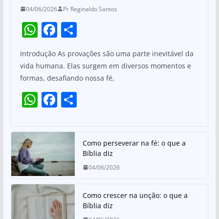
04/06/2026
Pr Reginaldo Santos
W
F
S
h
a
h
Introdução As provações são uma parte inevitável da
at
c
ar
vida humana. Elas surgem em diversos momentos e
s
e
e
formas, desafiando nossa fé,
A
b
W
F
S
p
o
h
a
h
p
o
at
c
ar
k
s
e
e
Como perseverar na fé: o que a
Bíblia diz
A
b
04/06/2026
p
o
p
o
Como crescer na unção: o que a
k
Bíblia diz