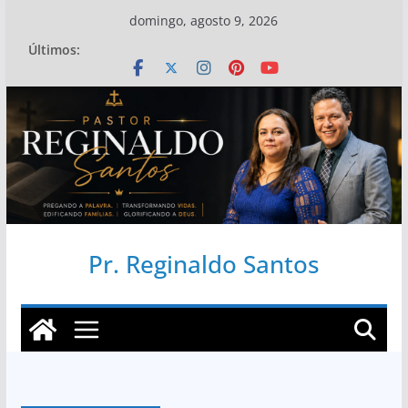
Pular
domingo, agosto 9, 2026
para
Últimos:
o
conteúdo
Pr. Reginaldo Santos