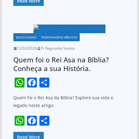
at
c
ar
Read More
p
o
s
e
e
k
A
b
p
o
DEVOCIONAIS
PERSONAGENS BÍBLICOS
p
o
12/03/2026
Pr Reginaldo Santos
k
Quem foi o Rei Asa na Bíblia?
Conheça a sua História.
W
F
S
h
a
h
Quem foi o Rei Asa da Bíblia? Explore sua vida e
at
c
ar
legado neste artigo.
s
e
e
W
F
S
A
b
h
a
h
p
o
Read More