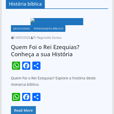
História bíblica
DEVOCIONAIS
PERSONAGENS BÍBLICOS
14/05/2026
Pr Reginaldo Santos
Quem Foi o Rei Ezequias?
Conheça a sua História
W
F
S
h
a
h
Quem Foi o Rei Ezequias? Explore a história deste
at
c
ar
monarca bíblico.
s
e
e
W
F
S
A
b
h
a
h
p
o
at
c
ar
Read More