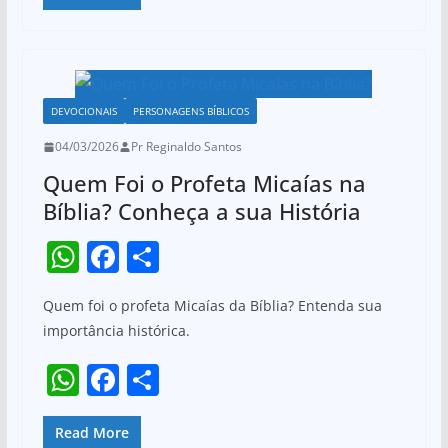
at
c
ar
p
o
s
e
e
k
A
b
p
o
DEVOCIONAIS
PERSONAGENS BÍBLICOS
p
o
04/03/2026
Pr Reginaldo Santos
k
Quem Foi o Profeta Micaías na
Bíblia? Conheça a sua História
W
F
S
h
a
h
Quem foi o profeta Micaías da Bíblia? Entenda sua
at
c
ar
importância histórica.
s
e
e
W
F
S
A
b
h
a
h
p
o
at
c
ar
Read More