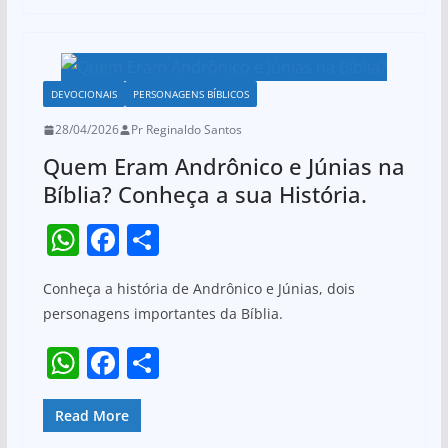
s
e
e
k
A
b
p
o
DEVOCIONAIS
PERSONAGENS BÍBLICOS
p
o
28/04/2026
Pr Reginaldo Santos
k
Quem Eram Andrônico e Júnias na
Bíblia? Conheça a sua História.
W
F
S
h
a
h
Conheça a história de Andrônico e Júnias, dois
at
c
ar
personagens importantes da Bíblia.
s
e
e
W
F
S
A
b
h
a
h
p
o
at
c
ar
Read More
p
o