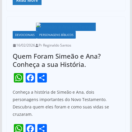
at
c
ar
Read More
k
s
e
e
A
b
p
o
DEVOCIONAIS
PERSONAGENS BÍBLICOS
p
o
16/02/2026
Pr Reginaldo Santos
k
Quem Foram Simeão e Ana?
Conheça a sua História.
W
F
S
h
a
h
Conheça a história de Simeão e Ana, dois
at
c
ar
personagens importantes do Novo Testamento.
s
e
e
Descubra quem eles foram e como suas vidas se
A
b
cruzaram.
p
o
W
F
S