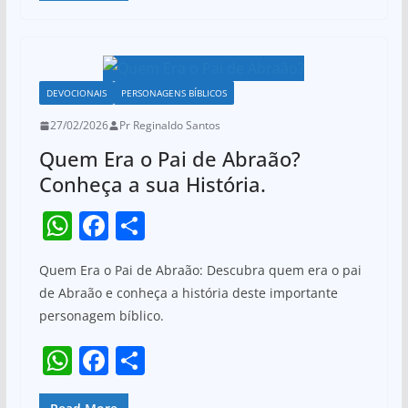
p
o
s
e
e
k
A
b
p
o
DEVOCIONAIS
PERSONAGENS BÍBLICOS
p
o
27/02/2026
Pr Reginaldo Santos
k
Quem Era o Pai de Abraão?
Conheça a sua História.
W
F
S
h
a
h
Quem Era o Pai de Abraão: Descubra quem era o pai
at
c
ar
de Abraão e conheça a história deste importante
s
e
e
personagem bíblico.
A
b
W
F
S
p
o
h
a
h
p
o