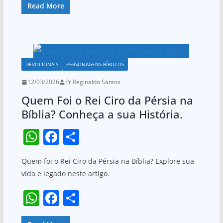
p
o
at
c
ar
Read More
k
s
e
e
A
b
p
o
DEVOCIONAIS
PERSONAGENS BÍBLICOS
p
o
12/03/2026
Pr Reginaldo Santos
k
Quem Foi o Rei Ciro da Pérsia na
Bíblia? Conheça a sua História.
W
F
S
h
a
h
Quem foi o Rei Ciro da Pérsia na Bíblia? Explore sua
at
c
ar
vida e legado neste artigo.
s
e
e
W
F
S
A
b
h
a
h
p
o