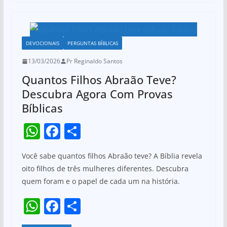
s
e
e
k
A
b
p
o
DEVOCIONAIS
PERGUNTAS BÍBLICAS
p
o
13/03/2026
Pr Reginaldo Santos
k
Quantos Filhos Abraão Teve?
Descubra Agora Com Provas
Bíblicas
W
F
S
h
a
h
Você sabe quantos filhos Abraão teve? A Bíblia revela
at
c
ar
oito filhos de três mulheres diferentes. Descubra
s
e
e
quem foram e o papel de cada um na história.
A
b
W
F
S
p
o
h
a
h