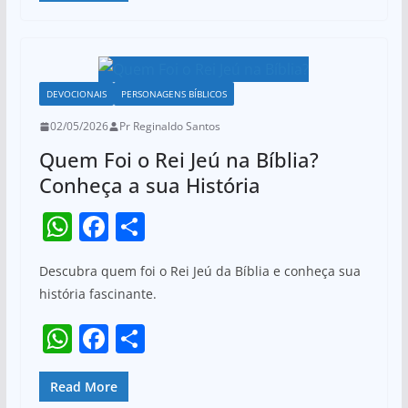
p
o
s
e
e
k
A
b
p
o
DEVOCIONAIS
PERSONAGENS BÍBLICOS
p
o
02/05/2026
Pr Reginaldo Santos
k
Quem Foi o Rei Jeú na Bíblia?
Conheça a sua História
W
F
S
h
a
h
Descubra quem foi o Rei Jeú da Bíblia e conheça sua
at
c
ar
história fascinante.
s
e
e
W
F
S
A
b
h
a
h
p
o
at
c
ar
Read More
p
o