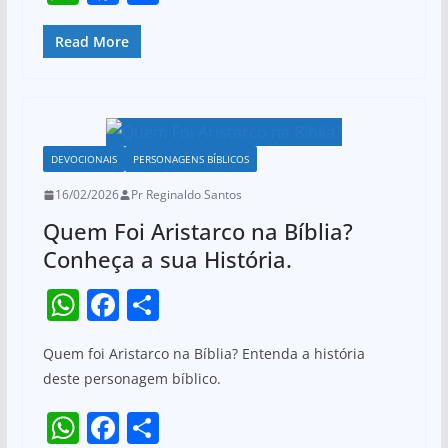
p
o
h
a
h
k
at
c
ar
Read More
s
e
e
A
b
p
o
DEVOCIONAIS
PERSONAGENS BÍBLICOS
p
o
16/02/2026
Pr Reginaldo Santos
k
Quem Foi Aristarco na Bíblia?
Conheça a sua História.
W
F
S
h
a
h
Quem foi Aristarco na Bíblia? Entenda a história
at
c
ar
deste personagem bíblico.
s
e
e
W
F
S
A
b