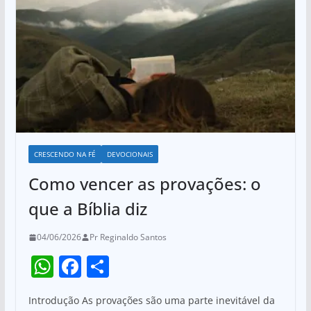
CRESCENDO NA FÉ
DEVOCIONAIS
Como vencer as provações: o
que a Bíblia diz
04/06/2026
Pr Reginaldo Santos
W
F
S
h
a
h
Introdução As provações são uma parte inevitável da
at
c
ar