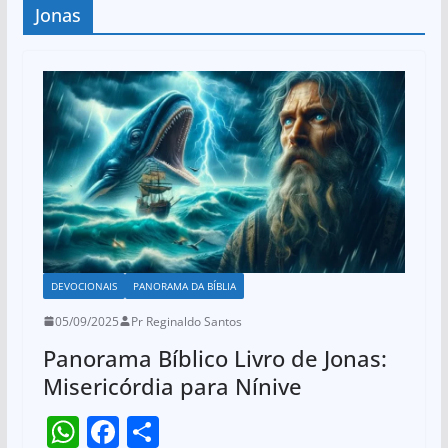
Jonas
DEVOCIONAIS
PANORAMA DA BÍBLIA
05/09/2025
Pr Reginaldo Santos
Panorama Bíblico Livro de Jonas:
Misericórdia para Nínive
W
F
S