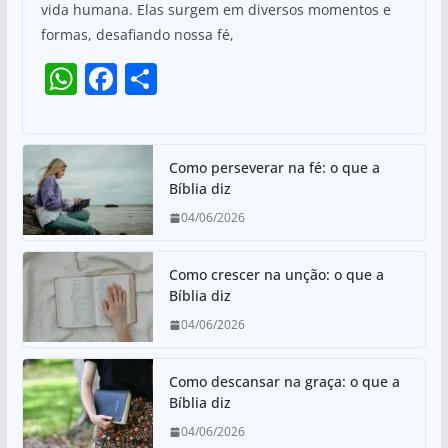
vida humana. Elas surgem em diversos momentos e
s
e
e
formas, desafiando nossa fé,
A
b
W
F
S
p
o
h
a
h
p
o
at
c
ar
k
s
e
e
Como perseverar na fé: o que a
Bíblia diz
A
b
04/06/2026
p
o
p
o
Como crescer na unção: o que a
k
Bíblia diz
04/06/2026
Como descansar na graça: o que a
Bíblia diz
04/06/2026