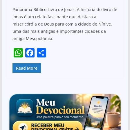
h
a
h
Panorama Bíblico Livro de Jonas: A história do livro de
at
c
ar
Jonas é um relato fascinante que destaca a
s
e
e
misericórdia de Deus para com a cidade de Nínive,
A
b
uma das mais antigas e importantes cidades da
p
o
antiga Mesopotâmia.
p
o
W
F
S
k
h
a
h
at
c
ar
Read More
s
e
e
A
b
p
o
p
o
k