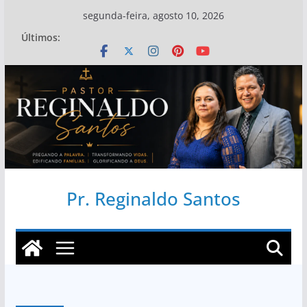
Pular
segunda-feira, agosto 10, 2026
para
Últimos:
o
conteúdo
Pr. Reginaldo Santos