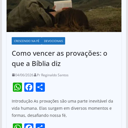
CRESCENDO NA FÉ
DEVOCIONAIS
Como vencer as provações: o
que a Bíblia diz
04/06/2026
Pr Reginaldo Santos
W
F
S
h
a
h
Introdução As provações são uma parte inevitável da
at
c
ar
vida humana. Elas surgem em diversos momentos e
s
e
e
formas, desafiando nossa fé,
A
b
W
F
S