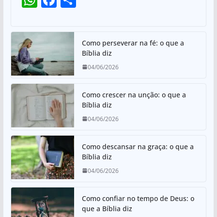
p
o
h
a
h
p
o
at
c
ar
k
s
e
e
Como perseverar na fé: o que a
Bíblia diz
A
b
04/06/2026
p
o
p
o
Como crescer na unção: o que a
k
Bíblia diz
04/06/2026
Como descansar na graça: o que a
Bíblia diz
04/06/2026
Como confiar no tempo de Deus: o
que a Bíblia diz