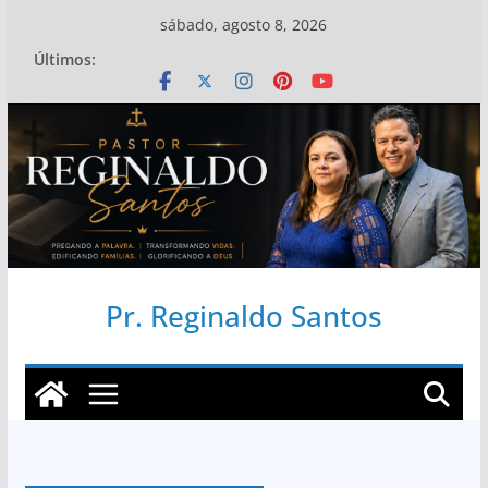
Pular
sábado, agosto 8, 2026
para
Últimos:
o
conteúdo
Pr. Reginaldo Santos