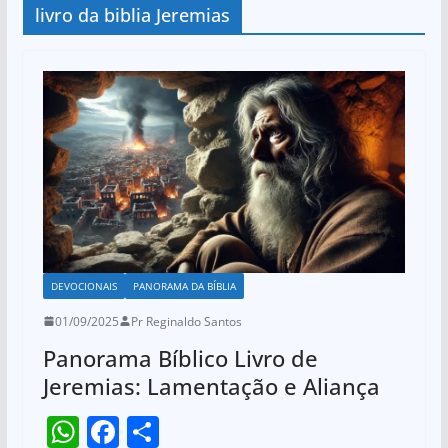
livro da biblia Jeremias
DEVOCIONAIS
PANORAMA DA BÍBLIA
01/09/2025
Pr Reginaldo Santos
Panorama Bíblico Livro de
Jeremias: Lamentação e Aliança
W
F
S