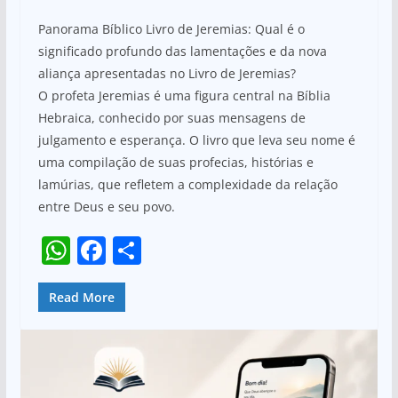
h
a
h
Panorama Bíblico Livro de Jeremias: Qual é o
at
c
ar
significado profundo das lamentações e da nova
s
e
e
aliança apresentadas no Livro de Jeremias?
A
b
O profeta Jeremias é uma figura central na Bíblia
p
o
Hebraica, conhecido por suas mensagens de
julgamento e esperança. O livro que leva seu nome é
p
o
uma compilação de suas profecias, histórias e
k
lamúrias, que refletem a complexidade da relação
entre Deus e seu povo.
W
F
S
h
a
h
at
c
ar
Read More
s
e
e
A
b
p
o