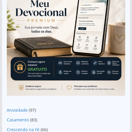
p
o
k
Ansiedade
(97)
Casamento
(83)
Crescendo na Fé
(66)