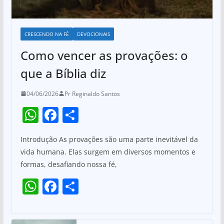
CRESCENDO NA FÉ
DEVOCIONAIS
Como vencer as provações: o
que a Bíblia diz
04/06/2026
Pr Reginaldo Santos
W
F
S
h
a
h
Introdução As provações são uma parte inevitável da
at
c
ar
vida humana. Elas surgem em diversos momentos e
s
e
e
formas, desafiando nossa fé,
A
b
W
F
S
p
o
h
a
h
p
o
at
c
ar