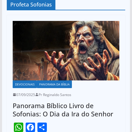
Profeta Sofonias
DEVOCIONAIS
PANORAMA DA BÍBLIA
07/09/2025
Pr Reginaldo Santos
Panorama Bíblico Livro de
Sofonias: O Dia da Ira do Senhor
W
F
S