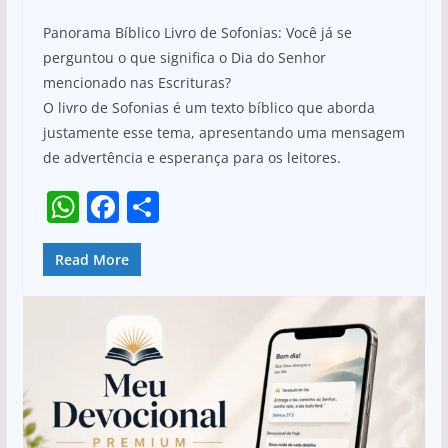
h
a
h
Panorama Bíblico Livro de Sofonias: Você já se
at
c
ar
perguntou o que significa o Dia do Senhor
s
e
e
mencionado nas Escrituras?
A
b
O livro de Sofonias é um texto bíblico que aborda
p
o
justamente esse tema, apresentando uma mensagem
de advertência e esperança para os leitores.
p
o
W
F
S
k
h
a
h
at
c
ar
Read More
s
e
e
A
b
p
o
p
o
k