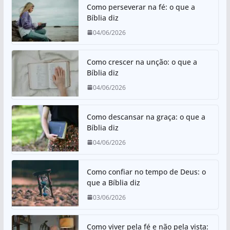
k
s
e
e
Como perseverar na fé: o que a
Bíblia diz
A
b
04/06/2026
p
o
p
o
Como crescer na unção: o que a
k
Bíblia diz
04/06/2026
Como descansar na graça: o que a
Bíblia diz
04/06/2026
Como confiar no tempo de Deus: o
que a Bíblia diz
03/06/2026
Como viver pela fé e não pela vista: