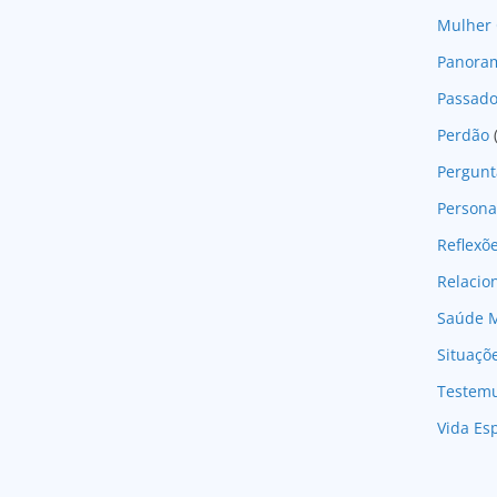
Mulher 
Panoram
Passad
Perdão
Pergunt
Persona
Reflexõ
Relaci
Saúde M
Situaçõ
Testem
Vida Esp