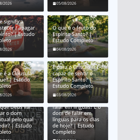
08/2026
05/08/2026
 significa
stecer / apagar
O que é o fruto do
írito? | Estudo
Espírito Santo? |
leto
Estudo Completo
08/2026
04/08/2026
É para o Cristão ser
e é a Cláusula
capaz de sentir o
que? | Estudo
Espírito Santo? |
leto
Estudo Completo
 Deus distribui
08/2026
03/08/2026
 espirituais?
O que é o dom de
 que Deus vai
falar em línguas? É o
ar o dom
dom de falar em
itual pelo qual
línguas para os dias
edir? | Estudo
de hoje? | Estudo
leto
Completo