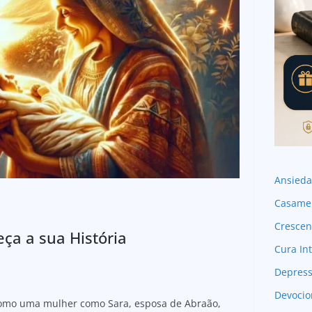
Ansied
Casame
Crescen
ça a sua História
Cura Int
Depres
Devocio
 como uma mulher como Sara, esposa de Abraão,