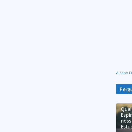
A Zeno.F
Pergu
Qual
Espí
noss
Estu