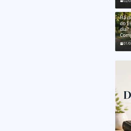
02/
Há d
do E
dia?
Comp
01/