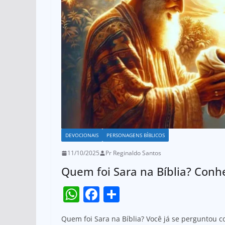
DEVOCIONAIS
PERSONAGENS BÍBLICOS
11/10/2025
Pr Reginaldo Santos
Quem foi Sara na Bíblia? Conhe
W
F
S
h
a
h
Quem foi Sara na Bíblia? Você já se perguntou