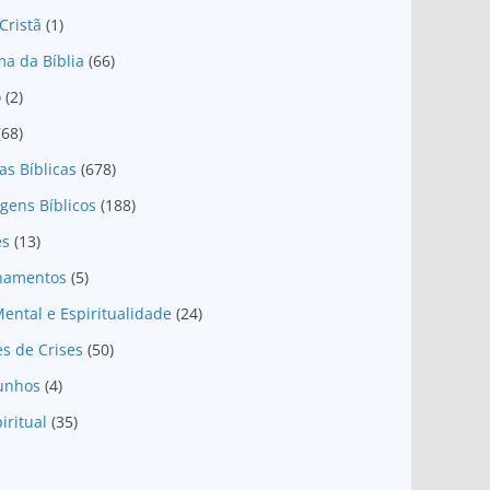
Cristã
(1)
a da Bíblia
(66)
o
(2)
(68)
as Bíblicas
(678)
gens Bíblicos
(188)
es
(13)
onamentos
(5)
ental e Espiritualidade
(24)
es de Crises
(50)
unhos
(4)
iritual
(35)