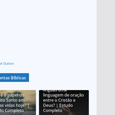
M Station
ntas Bíblicas
O que é orar em
línguas? É orar em
línguas uma
 é o papel do
linguagem de oração
rito Santo em
entre o Cristão e
as vidas hoje? |
Deus? | Estudo
do Completo
Completo