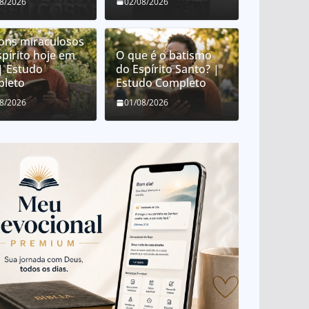
08/2026
02/08/2026
ons miraculosos
spírito hoje em
O que é o batismo
 | Estudo
do Espírito Santo? |
leto
Estudo Completo
08/2026
01/08/2026