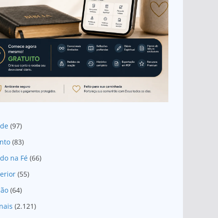
ade
(97)
nto
(83)
do na Fé
(66)
erior
(55)
são
(64)
nais
(2.121)