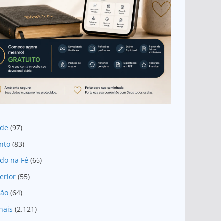
ade
(97)
nto
(83)
do na Fé
(66)
erior
(55)
são
(64)
nais
(2.121)