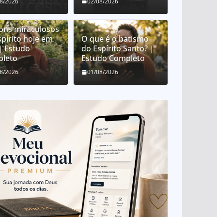
08/2026
02/08/2026
ons miraculosos
spírito hoje em
O que é o batismo
 | Estudo
do Espírito Santo? |
leto
Estudo Completo
08/2026
01/08/2026