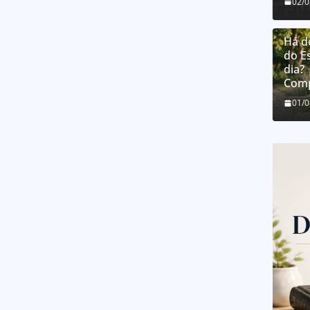
02/
Há d
do E
dia?
Comp
01/