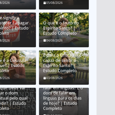
08/2026
05/08/2026
 significa
stecer / apagar
O que é o fruto do
írito? | Estudo
Espírito Santo? |
leto
Estudo Completo
08/2026
04/08/2026
É para o Cristão ser
e é a Cláusula
capaz de sentir o
que? | Estudo
Espírito Santo? |
leto
Estudo Completo
 Deus distribui
08/2026
03/08/2026
 espirituais?
O que é o dom de
 que Deus vai
falar em línguas? É o
ar o dom
dom de falar em
itual pelo qual
línguas para os dias
edir? | Estudo
de hoje? | Estudo
leto
Completo