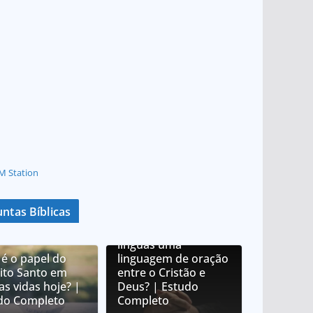
M Station
ntas Bíblicas
O que é orar em
línguas? É orar em
línguas uma
 é o papel do
linguagem de oração
rito Santo em
entre o Cristão e
as vidas hoje? |
Deus? | Estudo
do Completo
Completo