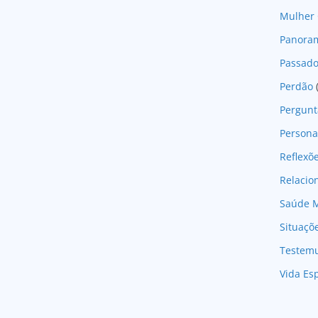
Mulher 
Panoram
Passad
Perdão
Pergunt
Persona
Reflexõ
Relaci
Saúde M
Situaçõ
Testem
Vida Esp