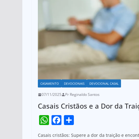
CASAMENTO
DEVOCIONAIS
DEVOCIONAL CASAL
07/11/2025
Pr Reginaldo Santos
Casais Cristãos e a Dor da Tra
W
F
S
h
a
h
Casais cristãos: Supere a dor da traição e enco