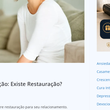
Ansied
Casame
Crescen
ição: Existe Restauração?
Cura Int
Depres
Devocio
ntre restauração para seu relacionamento.