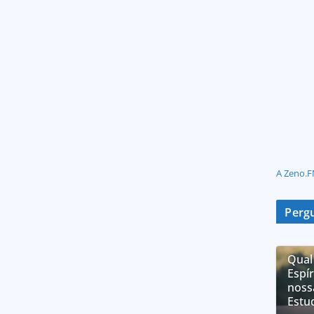
A Zeno.F
Pergu
Qual
Espí
noss
Estu