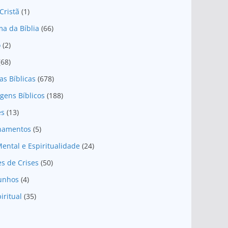
Cristã
(1)
a da Bíblia
(66)
o
(2)
(68)
as Bíblicas
(678)
gens Bíblicos
(188)
es
(13)
onamentos
(5)
ental e Espiritualidade
(24)
es de Crises
(50)
unhos
(4)
iritual
(35)