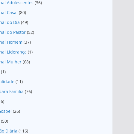
nal Adolescentes
(36)
nal Casal
(80)
nal do Dia
(49)
nal do Pastor
(52)
onal Homem
(37)
nal Liderança
(1)
nal Mulher
(68)
(1)
ualidade
(11)
para Família
(76)
16)
Gospel
(26)
(50)
ão Diária
(116)