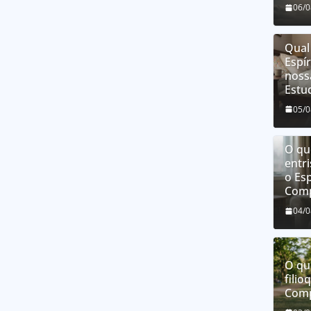
06/
Qual
Espí
noss
Estu
05/
O que
entri
o Esp
Comp
04/
O qu
filio
Comp