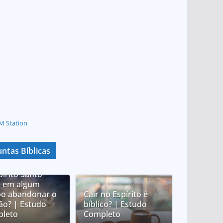
M Station
ntas Bíblicas
pírito Santo
 em algum
o abandonar o
Cair no Espírito é
tão? | Estudo
bíblico? | Estudo
leto
Completo