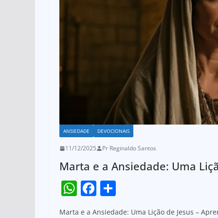
ANSIEDADE
DEVOCIONAIS
11/12/2025
Pr Reginaldo Santos
Marta e a Ansiedade: Uma Liçã
W
F
S
h
a
h
Marta e a Ansiedade: Uma Lição de Jesus – Apren