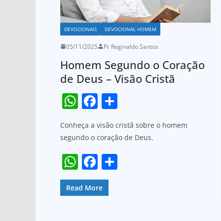
DEVOCIONAIS
DEVOCIONAL HOMEM
05/11/2025
Pr Reginaldo Santos
Homem Segundo o Coração
de Deus – Visão Cristã
W
F
S
h
a
h
Conheça a visão cristã sobre o homem
at
c
ar
segundo o coração de Deus.
s
e
e
W
F
S
A
b
h
a
h
p
o
at
c
ar
Read More
p
o
s
e
e
k