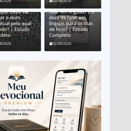
 Deus distribui
08/2026
03/08/2026
 espirituais?
O que é o dom de
 que Deus vai
falar em línguas? É o
ar o dom
dom de falar em
itual pelo qual
línguas para os dias
edir? | Estudo
de hoje? | Estudo
leto
Completo
08/2026
02/08/2026