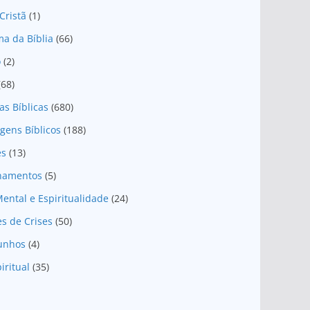
Cristã
(1)
a da Bíblia
(66)
o
(2)
(68)
as Bíblicas
(680)
gens Bíblicos
(188)
es
(13)
onamentos
(5)
ental e Espiritualidade
(24)
es de Crises
(50)
unhos
(4)
iritual
(35)