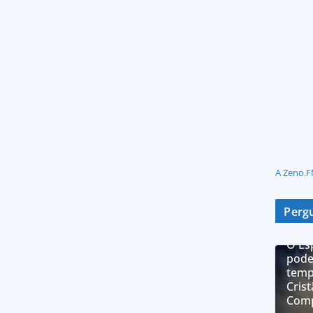
A Zeno.F
Pergu
O Es
pode
temp
Cris
Comp