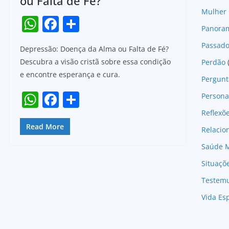
ou Falta de Fé?
Mulher 
W
F
S
Panoram
h
a
h
Passad
Depressão: Doença da Alma ou Falta de Fé?
at
c
ar
Descubra a visão cristã sobre essa condição
Perdão
s
e
e
e encontre esperança e cura.
Pergunt
A
b
W
F
S
Persona
p
o
h
a
h
Reflexõ
p
o
at
c
ar
Read More
Relaci
k
s
e
e
Saúde M
A
b
Situaçõ
p
o
Testem
p
o
Vida Esp
k