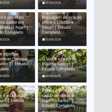
O que é orar em
08/2026
06/08/2026
línguas? É orar em
línguas uma
 é o papel do
linguagem de oração
rito Santo em
entre o Cristão e
as vidas hoje? |
Deus? | Estudo
do Completo
Completo
08/2026
05/08/2026
 significa
stecer / apagar
O que é o fruto do
írito? | Estudo
Espírito Santo? |
leto
Estudo Completo
08/2026
04/08/2026
É para o Cristão ser
e é a Cláusula
capaz de sentir o
que? | Estudo
Espírito Santo? |
leto
Estudo Completo