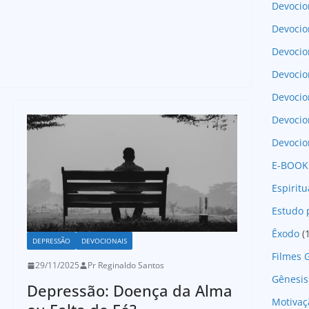
Devocio
Devocio
Devocio
Devocio
Devoci
Devocio
Devocio
E-BOOK
Espirit
Estudo 
Êxodo
(
DEPRESSÃO
DEVOCIONAIS
Filmes 
29/11/2025
Pr Reginaldo Santos
Gênesis
Depressão: Doença da Alma
Motivaç