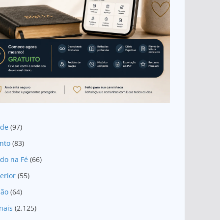
ade
(97)
nto
(83)
do na Fé
(66)
erior
(55)
são
(64)
nais
(2.125)