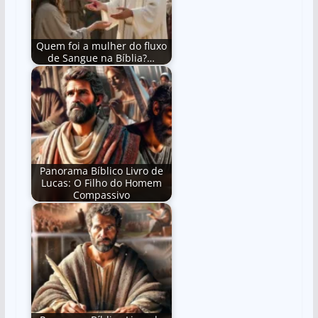
p
o
k
Quem foi a mulher do fluxo
de Sangue na Bíblia?…
Panorama Bíblico Livro de
Lucas: O Filho do Homem
Compassivo